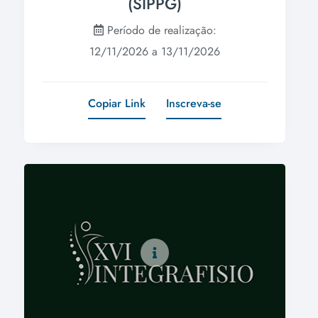
(SIPPG)
Período de realização:
12/11/2026 a 13/11/2026
Copiar Link
Inscreva-se