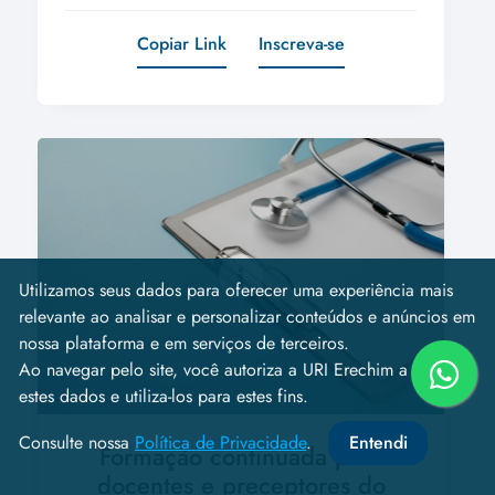
Copiar Link
Inscreva-se
Utilizamos seus dados para oferecer uma experiência mais
relevante ao analisar e personalizar conteúdos e anúncios em
nossa plataforma e em serviços de terceiros.
Ao navegar pelo site, você autoriza a URI Erechim a coletar
estes dados e utiliza-los para estes fins.
Consulte nossa
Política de Privacidade
.
Entendi
Formação continuada para
docentes e preceptores do