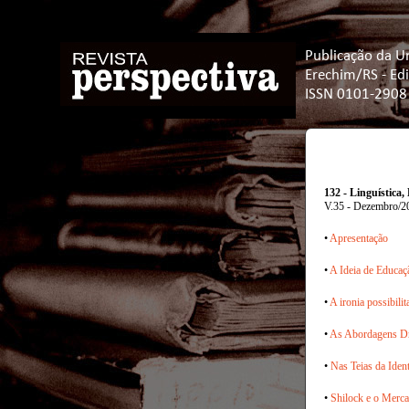
Publicação da U
Erechim/RS - Ed
ISSN 0101-2908
132 - Linguística
V.35 - Dezembro/2
•
Apresentação
•
A Ideia de Educaç
•
A ironia possibil
•
As Abordagens Dra
•
Nas Teias da Iden
•
Shilock e o Merca