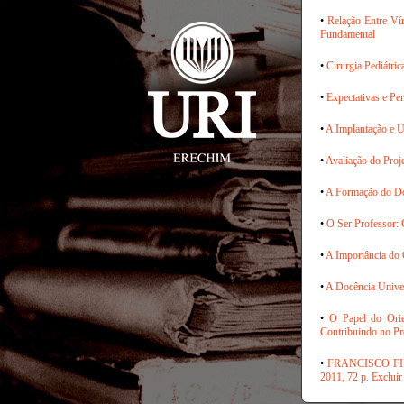
•
Relação Entre Ví
Fundamental
•
Cirurgia Pediátri
•
Expectativas e Pe
•
A Implantação e U
•
Avaliação do Proj
•
A Formação do Do
•
O Ser Professor:
•
A Importância do C
•
A Docência Unive
•
O Papel do Orie
Contribuindo no P
•
FRANCISCO FILHO,
2011, 72 p. Excluir