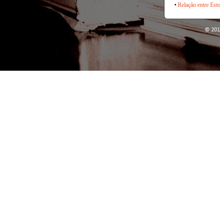
•
Relação entre Est
© 201