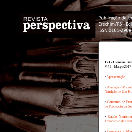
Publicação da U
Erechim/RS - Ed
ISSN 0101-2908
153 - Ciências Bio
V.41 - Março/2017
•
Apresentação
•
Avaliação Micro
Nutrição de Um Hos
•
Consumo de Frutas
de Promoção da Seg
•
Estado Nutricio
Tratamento de Hem
•
Espessura do Músc