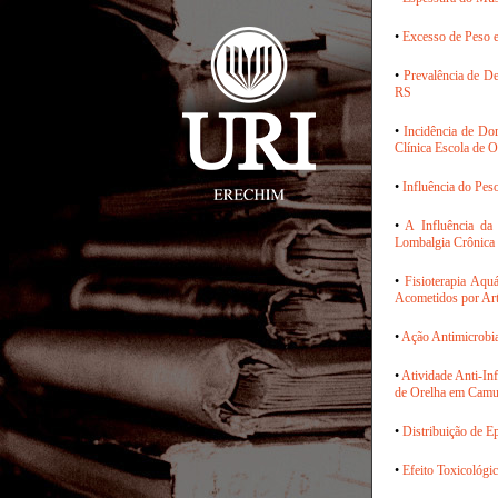
•
Excesso de Peso 
•
Prevalência de De
RS
•
Incidência de Do
Clínica Escola de 
•
Influência do Pes
•
A Influência da
Lombalgia Crônica
•
Fisioterapia Aqu
Acometidos por Art
•
Ação Antimicrobia
•
Atividade Anti-In
de Orelha em Cam
•
Distribuição de E
•
Efeito Toxicológ