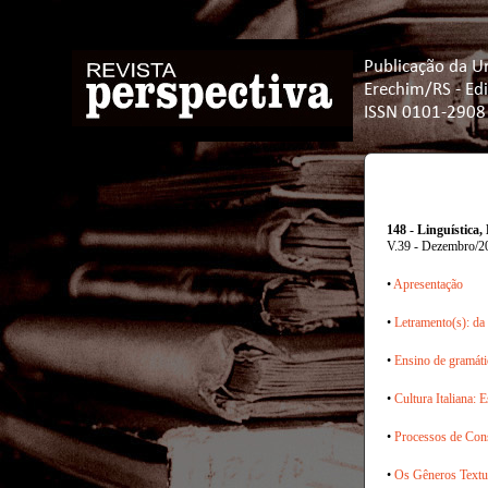
Publicação da U
Erechim/RS - Ed
ISSN 0101-2908
148 - Linguística
V.39 - Dezembro/2
•
Apresentação
•
Letramento(s): da
•
Ensino de gramáti
•
Cultura Italiana: 
•
Processos de Cons
•
Os Gêneros Textu