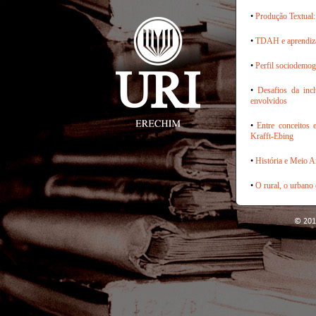
•
Produção Textual:
•
TDAH e aprendiza
•
Perfil sociodemog
•
Desafios da inc
envolvidos
•
Entre conceitos 
Krafft-Ebing
•
História e Meio A
•
O rural, o urbano
© 201