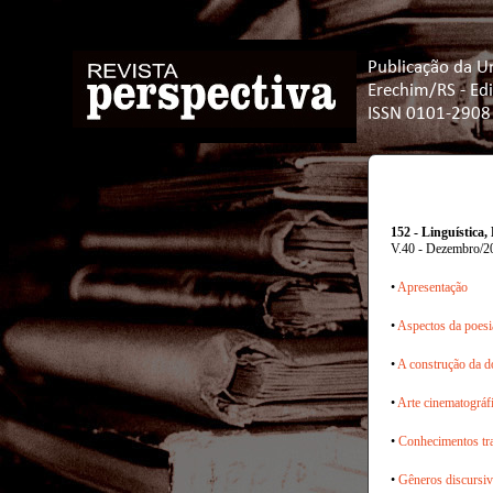
Publicação da U
Erechim/RS - Ed
ISSN 0101-2908
152 - Linguística
V.40 - Dezembro/2
•
Apresentação
•
Aspectos da poesi
•
A construção da do
•
Arte cinematográfi
•
Conhecimentos tra
•
Gêneros discursivo