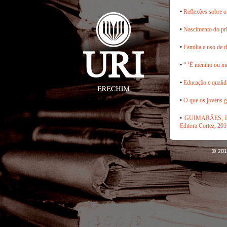
•
Reflexões sobre o
•
Nascimento do prim
•
Família e uso de d
•
“ ‘É menino ou me
•
Educação e qualid
•
O que os jovens g
•
GUIMARÃES, Danie
Editora Cortez, 201
© 201