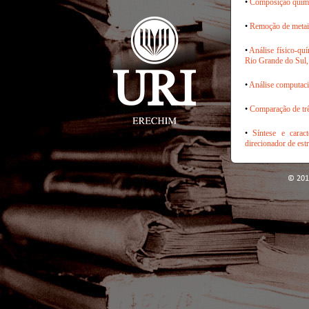
•
Composição químic
•
Remoção de metais
•
Análise físico-quí
Rio Grande do Sul,
•
Análise computaci
•
Comparação de trê
•
Síntese e cara
direcionador de est
© 201