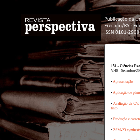
Publicação da U
Erechim/RS - Ed
ISSN 0101-2908
151 - Ciências Exa
V.40 - Setembro/2
•
Apresentação
•
Aplicação de plane
•
Avaliação da CV. 
tinto
•
Produção e caracte
•
ZSM-23 synthesis: 