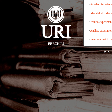
•
As (des) funções d
•
Mobilidade urbana 
•
Estudo experimen
•
Análise experimen
•
Estudo numérico d
© 201