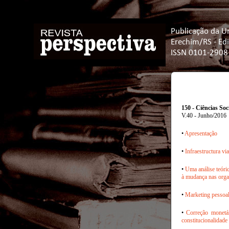
Publicação da U
Erechim/RS - Ed
ISSN 0101-2908
150 - Ciências So
V.40 - Junho/2016
•
Apresentação
•
Infraestructura vi
•
Uma análise teóric
à mudança nas orga
•
Marketing pessoal 
•
Correção monetár
constitucionalidade