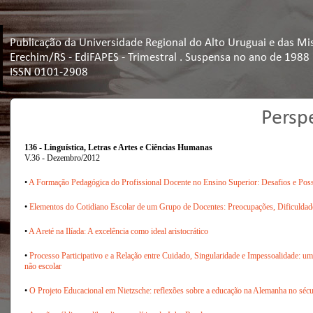
Publicação da Universidade Regional do Alto Uruguai e das Mi
Erechim/RS - EdiFAPES - Trimestral . Suspensa no ano de 1988
ISSN 0101-2908
Persp
136 - Linguística, Letras e Artes e Ciências Humanas
V.36 - Dezembro/2012
•
A Formação Pedagógica do Profissional Docente no Ensino Superior: Desafios e Poss
•
Elementos do Cotidiano Escolar de um Grupo de Docentes: Preocupações, Dificulda
•
A Areté na Ilíada: A excelência como ideal aristocrático
•
Processo Participativo e a Relação entre Cuidado, Singularidade e Impessoalidade: u
não escolar
•
O Projeto Educacional em Nietzsche: reflexões sobre a educação na Alemanha no séc