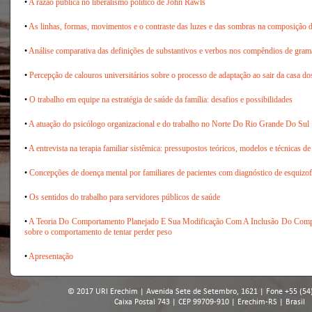
•
A razão pública no liberalismo político de John Rawls
•
As linhas, formas, movimentos e o contraste das luzes e das sombras na composição 
•
Análise comparativa das definições de substantivos e verbos nos compêndios de gram
•
Percepção de calouros universitários sobre o processo de adaptação ao sair da casa do
•
O trabalho em equipe na estratégia de saúde da família: desafios e possibilidades
•
A atuação do psicólogo organizacional e do trabalho no Norte Do Rio Grande Do Sul
•
A entrevista na terapia familiar sistêmica: pressupostos teóricos, modelos e técnicas de
•
Concepções de doença mental por familiares de pacientes com diagnóstico de esquizof
•
Os sentidos do trabalho para servidores públicos de saúde
•
A Teoria Do Comportamento Planejado E Sua Modificação Com A Inclusão Do Com
sobre o comportamento de tentar perder peso
•
Apresentação
© 2017 URI Erechim | Avenida Sete de Setembro, 1621 | Fone +55 (54
Caixa Postal 743 | CEP 99709-910 | Erechim-RS | Brasil