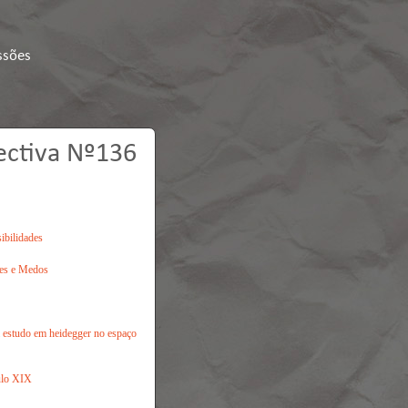
ssões
ectiva Nº136
ibilidades
des e Medos
m estudo em heidegger no espaço
ulo XIX