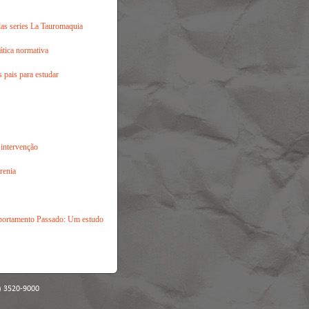
das series La Tauromaquia
ática normativa
s pais para estudar
 intervenção
renia
portamento Passado: Um estudo
) 3520-9000