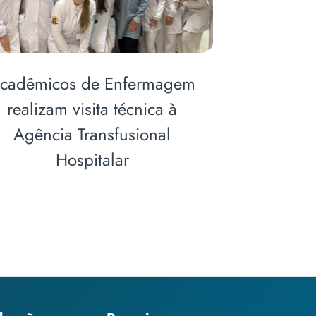
iza
Curso de Enfermagem
ó
promove campanha de
vacinação contra a influenza
em empresas