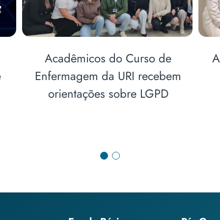
ticipa de
Curso de Enfermagem real
 Serviço de
visita técnica em Chapec
 Centro de
r