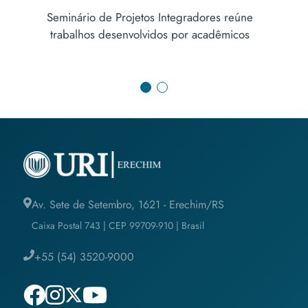
 reúne
Um alerta à saúde pública: pesquisas revelam
micos
impactos no uso do cigarro eletrônico
Av. Sete de Setembro, 1621 - Erechim/RS
Caixa Postal 743 | CEP 99709-910 | Brasil
+55 (54) 3520-9000