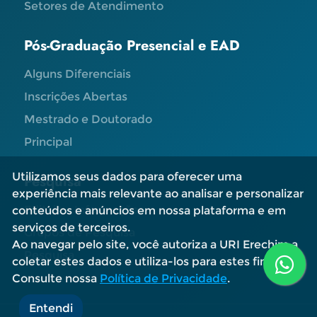
Setores de Atendimento
Pós-Graduação Presencial e EAD
Alguns Diferenciais
Inscrições Abertas
Mestrado e Doutorado
Principal
Utilizamos seus dados para oferecer uma
Pesquisa
experiência mais relevante ao analisar e personalizar
Editais e Informações
conteúdos e anúncios em nossa plataforma e em
serviços de terceiros.
Grupos de Pesquisa
Ao navegar pelo site, você autoriza a URI Erechim a
Pesquisa
coletar estes dados e utiliza-los para estes fins.
Consulte nossa
Política de Privacidade
.
Entendi