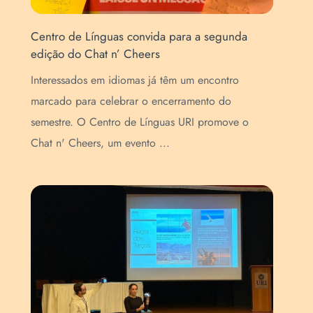
Centro de Línguas convida para a segunda
Cen
edição do Chat n’ Cheers
esc
Interessados em idiomas já têm um encontro
As 
e
marcado para celebrar o encerramento do
int
semestre. O Centro de Línguas URI promove o
Edu
Chat n' Cheers, um evento ...
Cen