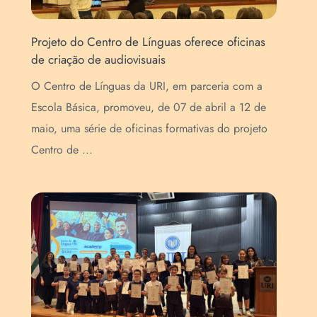
Projeto do Centro de Línguas oferece oficinas
Vid
de criação de audiovisuais
est
O Centro de Línguas da URI, em parceria com a
O C
Escola Básica, promoveu, de 07 de abril a 12 de
fei
maio, uma série de oficinas formativas do projeto
pre
Centro de ...
int