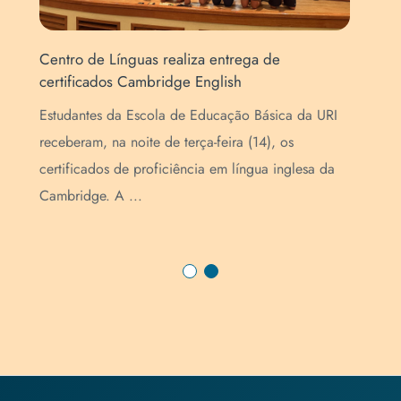
Centro de Línguas realiza entrega de
Cha
certificados Cambridge English
noi
a
Estudantes da Escola de Educação Básica da URI
O C
o
receberam, na noite de terça-feira (14), os
edi
s
certificados de proficiência em língua inglesa da
à p
Cambridge. A ...
int