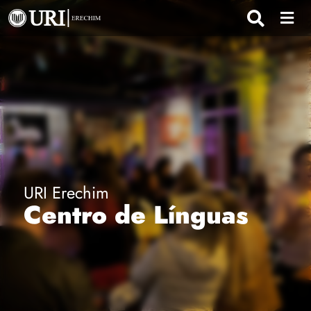
URI Erechim
Centro de Línguas