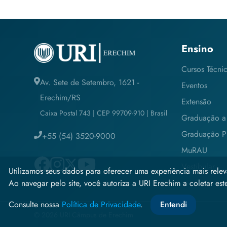
Ensino
Cursos Técni
Av. Sete de Setembro, 1621 -
Eventos
Erechim/RS
Extensão
Caixa Postal 743 | CEP 99709-910 | Brasil
Graduação a 
Graduação Pr
+55 (54) 3520-9000
MuRAU
Vestibular
Utilizamos seus dados para oferecer uma experiência mais relev
Ao navegar pelo site, você autoriza a URI Erechim a coletar estes
Consulte nossa
Política de Privacidade
.
Entendi
© 2026 URI Câmpus de Erechim