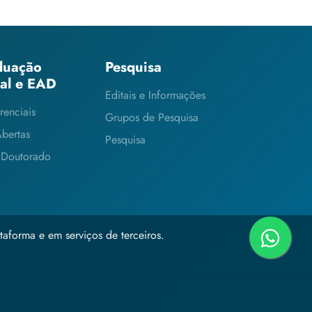
duação
Pesquisa
ial e EAD
Editais e Informações
renciais
Grupos de Pesquisa
Abertas
Pesquisa
 Doutorado
taforma e em serviços de terceiros.