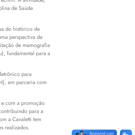
echim. A atividade,
iplina de Saúde
a do histórico de
uma perspectiva de
citação de mamografia
u), fundamental para a
letrônico para
AN), em parceria com
da e com a promoção
contribuindo para a
om a Cavaletti tem
s realizados.