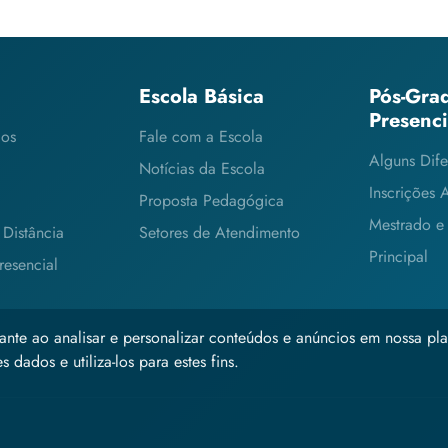
Escola Básica
Pós-Gra
Presenc
cos
Fale com a Escola
Alguns Dife
Notícias da Escola
Inscrições 
Proposta Pedagógica
Mestrado e
Distância
Setores de Atendimento
Principal
esencial
ante ao analisar e personalizar conteúdos e anúncios em nossa pla
 dados e utiliza-los para estes fins.