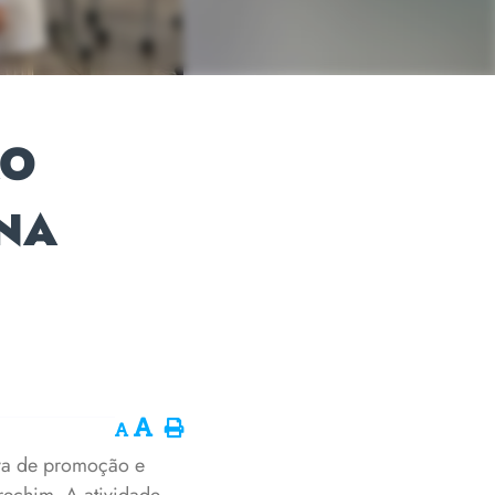
ÃO
NA
iva de promoção e