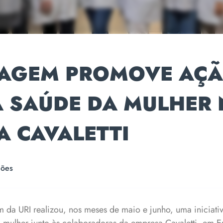
AGEM PROMOVE AÇ
A SAÚDE DA MULHER 
A CAVALETTI
ções
da URI realizou, nos meses de maio e junho, uma iniciat