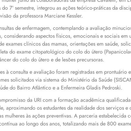
mulher junto às colaboradoras da empresa Cavaletti, em Er
 do 7º semestre, integrou as ações teórico-práticas da disc
rvisão da professora Marciane Kessler.
nsultas de enfermagem, contemplando a avaliação minucios
s, considerando aspectos físicos, emocionais e sociais em 
 de exames clínicos das mamas, orientações em saúde, soli
leta do exame citopatológico do colo do útero (Papanicola
ncer do colo do útero e de lesões precursoras.
es à consulta e avaliação foram registradas em prontuário e
mes solicitados via sistema do Ministério da Saúde (SISC
de do Bairro Atlântico e a Enfermeira Gladis Pedroski.
o compromisso da URI com a formação acadêmica qualifica
, aproximando os estudantes da realidade dos serviços e 
s mulheres às ações preventivas. A parceria estabelecida c
contínua ao longo dos anos, totalizando mais de 800 exame