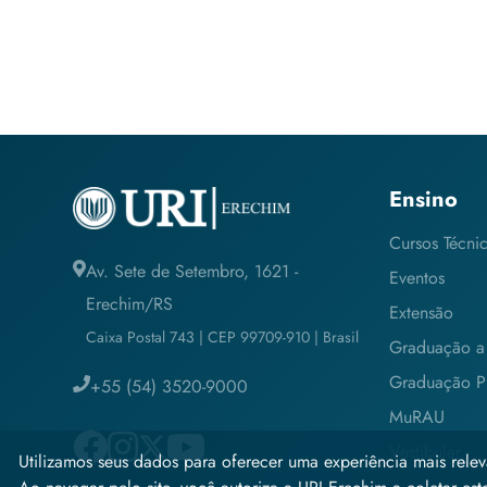
Ensino
Cursos Técni
Av. Sete de Setembro, 1621 -
Eventos
Erechim/RS
Extensão
Caixa Postal 743 | CEP 99709-910 | Brasil
Graduação a 
Graduação Pr
+55 (54) 3520-9000
MuRAU
Vestibular
Utilizamos seus dados para oferecer uma experiência mais relev