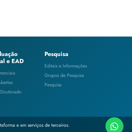
duação
Pesquisa
ial e EAD
Editais e Informações
renciais
Grupos de Pesquisa
Abertas
Pesquisa
 Doutorado
taforma e em serviços de terceiros.