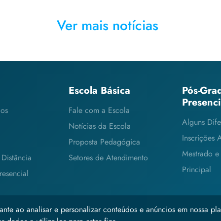
Ver mais notícias
Escola Básica
Pós-Gra
Presenc
cos
Fale com a Escola
Alguns Dife
Notícias da Escola
Inscrições 
Proposta Pedagógica
Mestrado e
Distância
Setores de Atendimento
Principal
esencial
ante ao analisar e personalizar conteúdos e anúncios em nossa pla