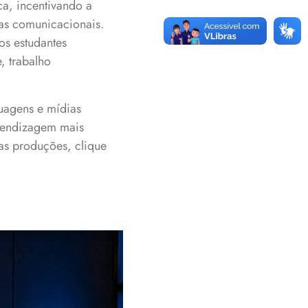
ca, incentivando a
as comunicacionais.
os estudantes
, trabalho
uagens e mídias
rendizagem mais
 as produções, clique