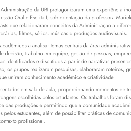
 Administração da URI protagonizaram uma experiência ino
ssão Oral e Escrita I, sob orientação da professora Marie
sts que relacionaram conceitos da Administração a diferen
terárias, filmes, séries, músicas e produções audiovisuais.
acadêmicos a analisar temas centrais da área administrativ
e decisão, trabalho em equipe, gestão de pessoas, empre
r identificados e discutidos a partir de narrativas presentes
so, os grupos realizaram pesquisas, elaboraram roteiros, g
que uniram conhecimento acadêmico e criatividade.
sentados em sala de aula, proporcionando momentos de tr
rdagens escolhidas pelos estudantes. Os trabalhos foram d
nce das produções e permitindo que a comunidade acadêmic
 pelos estudantes, além de possibilitar práticas de comuni
ontexto profissional.