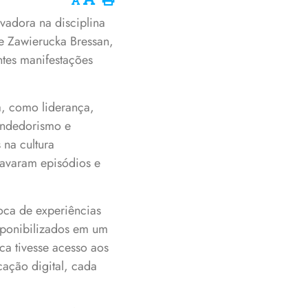
vadora na disciplina
le Zawierucka Bressan,
tes manifestações
a, como liderança,
endedorismo e
 na cultura
ravaram episódios e
oca de experiências
isponibilizados em um
a tivesse acesso aos
cação digital, cada