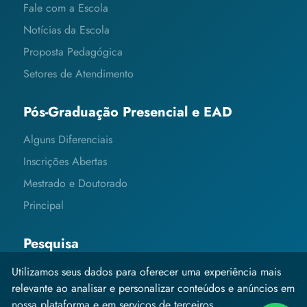
Fale com a Escola
Notícias da Escola
Proposta Pedagógica
Setores de Atendimento
Pós-Graduação Presencial e EAD
Alguns Diferenciais
Inscrições Abertas
Mestrado e Doutorado
Principal
Pesquisa
Editais e Informações
Utilizamos seus dados para oferecer uma experiência mais
relevante ao analisar e personalizar conteúdos e anúncios em
Grupos de Pesquisa
nossa plataforma e em serviços de terceiros.