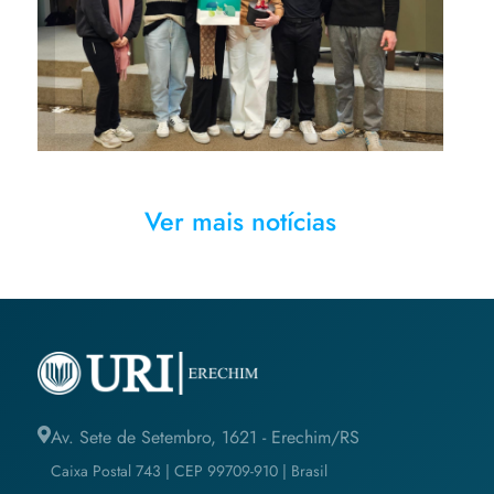
Prática teve apoio da
convidada Janete Dei Agnoli
Ver mais notícias
Av. Sete de Setembro, 1621 - Erechim/RS
Caixa Postal 743 | CEP 99709-910 | Brasil