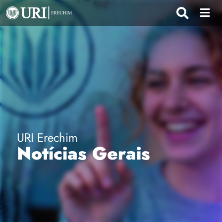
URI Erechim
Notícias Gerais