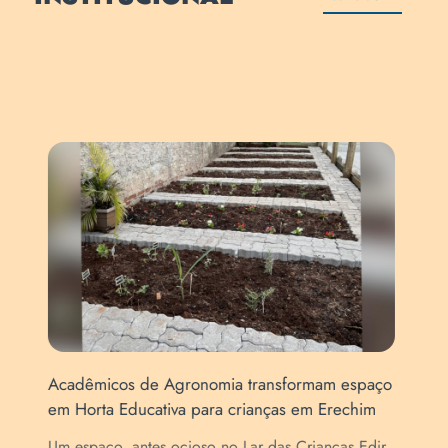
Acadêmicos de Agronomia transformam espaço
Pro
em Horta Educativa para crianças em Erechim
das
Um espaço, antes ocioso no Lar das Crianças Edir
As 