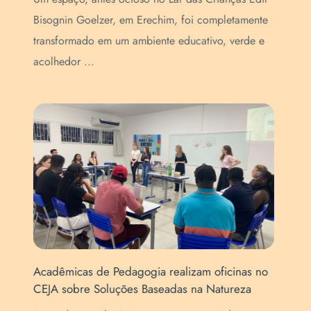
Bisognin Goelzer, em Erechim, foi completamente
fun
transformado em um ambiente educativo, verde e
sob
acolhedor ...
eco
Acadêmicas de Pedagogia realizam oficinas no
URI
CEJA sobre Soluções Baseadas na Natureza
Sus