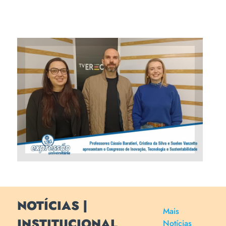
Professores Cássio Baratieri,
Cristina da Silva e Suelen
Vanzetto apresentam o
Congresso de Inovação,
Tecnologia e Sustentabilidade
NOTÍCIAS |
Mais
INSTITUCIONAL
Notícias