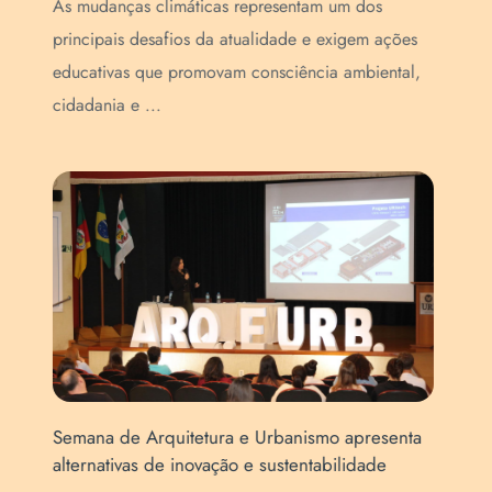
As mudanças climáticas representam um dos
A U
principais desafios da atualidade e exigem ações
Dia
educativas que promovam consciência ambiental,
(PG
cidadania e ...
com
Semana de Arquitetura e Urbanismo apresenta
Est
alternativas de inovação e sustentabilidade
des