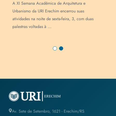
e
A XI Semana Acadêmica de Arquitetura e
A t
o
Urbanismo da URI Erechim encerrou suas
Urb
atividades na noite de sexta-feira, 3, com duas
Int
palestras voltadas à ...
bem
Av. Sete de Setembro, 1621 - Erechim/RS