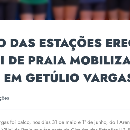
O DAS ESTAÇÕES ER
I DE PRAIA MOBILIZ
S EM GETÚLIO VARGA
ções
gas foi palco, nos dias 31 de maio e 1º de junho, do I Ar