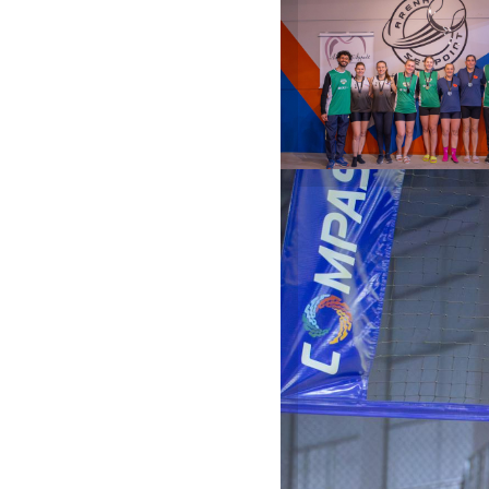
Odontológica);
Taciano Serragli
(Residencial Altos
Linho); Deyvidi
Pacheco e Mathe
Felippio (DiverBe
Sports), com a
vencedoras do
Feminino Open
(fotos: Diego Re
Dupla f