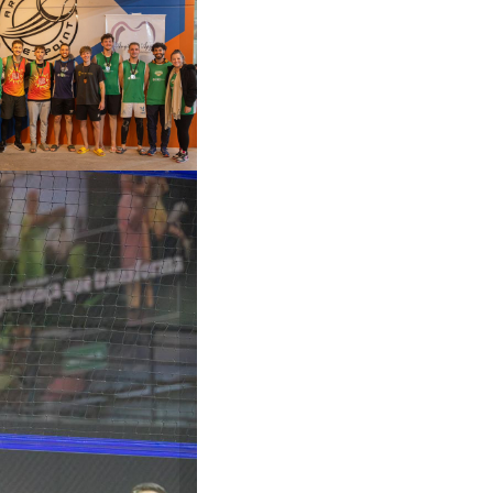
termediário com
ciano Serraglio
idencial Altos do
inho); Deyvidi
checo; Matheus
ppio (DiverBeach
rts) e Angélica
ppelt (Clínica
dontológica)
ma das