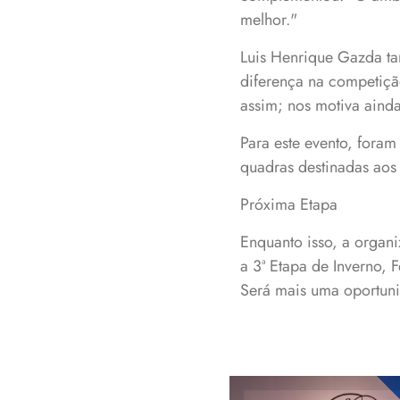
melhor."
Luis Henrique Gazda tam
diferença na competiçã
assim; nos motiva aind
Para este evento, foram
quadras destinadas aos
Próxima Etapa
Enquanto isso, a organ
a 3ª Etapa de Inverno, 
Será mais uma oportuni
José Luis Dalla Co
da URI; Angélic
Appelt (Clínica