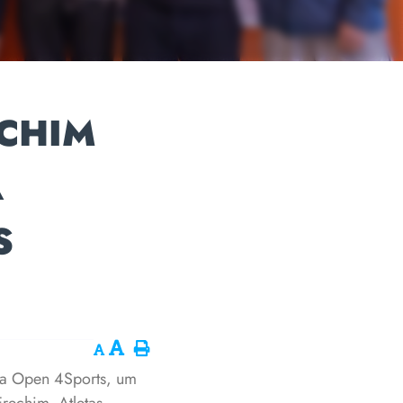
ECHIM
A
S
ena Open 4Sports, um