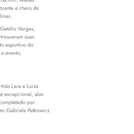
rechim. Atletas
brante e cheio de
linas.
 Getúlio Vargas,
 trouxeram suas
to esportivo do
 o evento,
rmãs Lara e Luiza
e excepcional, elas
 completado por
to Gabriela Petkowicz