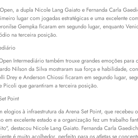
Open, a dupla Nicole Lang Gaiato e Fernanda Carla Gaedi
rimeiro lugar com jogadas estratégicas e uma excelente c
Veronilse Gempka ficaram em segundo lugar, enquanto Venic
dio na terceira posição.
ediário
Open Intermediário também trouxe grandes emoções para o
rdo Nilson da Silva mostraram sua força e habilidade, con
elli Drey e Anderson Chiossi ficaram em segundo lugar, seg
 Picoli que garantiram a terceira posição.
Set Point
 elogios à infraestrutura da Arena Set Point, que recebeu o
tão em excelente estado e a organização fez um trabalho fant
eito", destacou Nicole Lang Gaiato. Fernanda Carla Gaedic
nte é muito acolhedor, perfeito para os atletas se concen