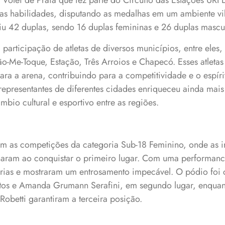
Vôlei de Praia que fez parte do Circuito das Estações URI E
uas habilidades, disputando as medalhas em um ambiente vi
iu 42 duplas, sendo 16 duplas femininas e 26 duplas mascu
participação de atletas de diversos municípios, entre eles,
o-Me-Toque, Estação, Três Arroios e Chapecó. Esses atletas
ara a arena, contribuindo para a competitividade e o espíri
representantes de diferentes cidades enriqueceu ainda mais
io cultural e esportivo entre as regiões.
om as competições da categoria Sub-18 Feminino, onde as i
haram ao conquistar o primeiro lugar. Com uma performanc
rias e mostraram um entrosamento impecável. O pódio foi
tos e Amanda Grumann Serafini, em segundo lugar, enquan
Robetti garantiram a terceira posição.