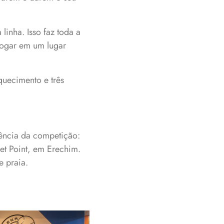
linha. Isso faz toda a
jogar em um lugar
quecimento e três
uência da competição:
Set Point, em Erechim.
e praia.
encedores do
asculino Open