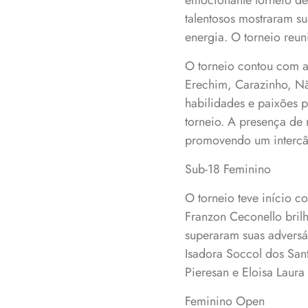
emocionante torneio de 
talentosos mostraram s
energia. O torneio reun
O torneio contou com a 
Erechim, Carazinho, Nã
habilidades e paixões p
torneio. A presença de 
promovendo um intercâmb
Sub-18 Feminino
O torneio teve início c
Franzon Ceconello bril
superaram suas adversá
Isadora Soccol dos San
Pieresan e Eloisa Laura 
Feminino Open