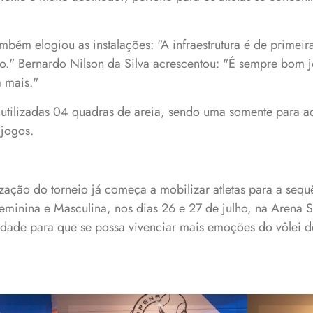
bém elogiou as instalações: "A infraestrutura é de primeira 
o." Bernardo Nilson da Silva acrescentou: "É sempre bom 
a mais."
 utilizadas 04 quadras de areia, sendo uma somente para a
 jogos.
ização do torneio já começa a mobilizar atletas para a seq
Feminina e Masculina, nos dias 26 e 27 de julho, na Arena 
dade para que se possa vivenciar mais emoções do vôlei d
sta,
a
V
M
Vencedoras da Sub-