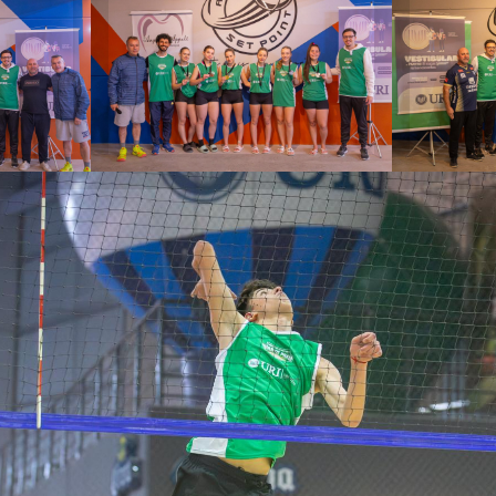
In
18 Feminino com
o
Ta
José Luis “Nino”
 do
(Res
Dalla Costa (URI
L
Erechim); Deyvidi
us
Pa
Ferreira Pacheco e
ach
Feli
Matheus Felippio
s
Spo
(DiverBeach Sports)
A
.
O
ch)
ormada pelos irmãos Julio Cézar Rizzi e Juliano Rizzi Jr. foi u
participantes