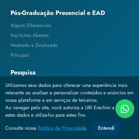
Pós-Graduação Presencial e EAD
Alguns Diferenciais
Inscrições Abertas
Mestrado e Doutorado
Principal
Pesquisa
Editais e Informações
Utilizamos seus dados para oferecer uma experiência mais
relevante ao analisar e personalizar conteúdos e anúncios em
Grupos de Pesquisa
nossa plataforma e em serviços de terceiros.
Pesquisa
Ao navegar pelo site, você autoriza a URI Erechim a coletar
estes dados e utiliza-los para estes fins.
Consulte nossa
Política de Privacidade
.
Entendi
© 2026 URI Câmpus de Erechim