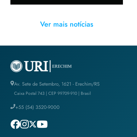
Ver mais notícias
Av. Sete de Setembro, 1621 - Erechim/RS
Caixa Postal 743 | CEP 99709-910 | Brasil
+55 (54) 3520-9000