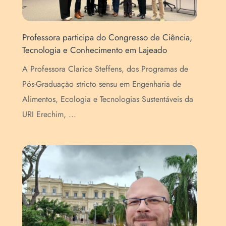
is
Professora participa do Congresso de Ciência,
Abe
Tecnologia e Conhecimento em Lajeado
de 
A Professora Clarice Steffens, dos Programas de
Est
Pós-Graduação stricto sensu em Engenharia de
gra
Alimentos, Ecologia e Tecnologias Sustentáveis da
set
URI Erechim, ...
Ins