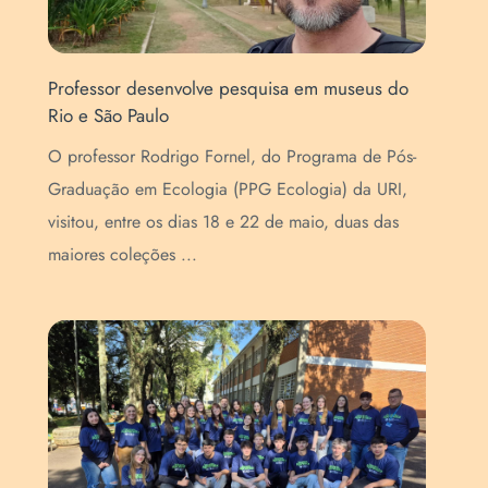
Professor desenvolve pesquisa em museus do
URI
Rio e São Paulo
pes
O professor Rodrigo Fornel, do Programa de Pós-
A U
Graduação em Ecologia (PPG Ecologia) da URI,
pes
visitou, entre os dias 18 e 22 de maio, duas das
mar
maiores coleções ...
rel