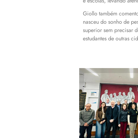
e escolas, levando aten
Giollo também comentou 
nasceu do sonho de pes
superior sem precisar 
estudantes de outras ci
Câmara de Ve
homenagem ao 
pelos s