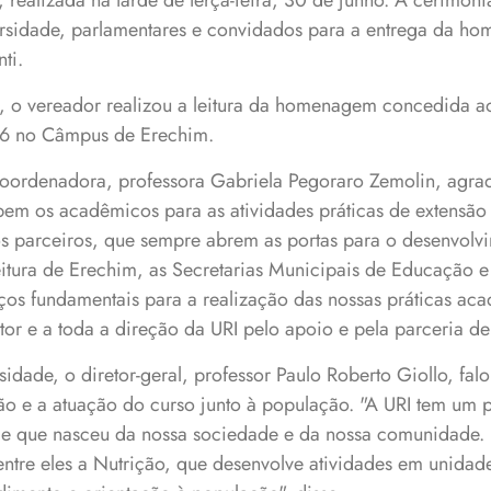
realizada na tarde de terça-feira, 30 de junho. A cerimôni
ersidade, parlamentares e convidados para a entrega da h
ti.
e, o vereador realizou a leitura da homenagem concedida ao
06 no Câmpus de Erechim.
oordenadora, professora Gabriela Pegoraro Zemolin, agr
em os acadêmicos para as atividades práticas de extensão 
s parceiros, que sempre abrem as portas para o desenvolvi
itura de Erechim, as Secretarias Municipais de Educação e
aços fundamentais para a realização das nossas práticas a
or e a toda a direção da URI pelo apoio e pela parceria de
idade, o diretor-geral, professor Paulo Roberto Giollo, fal
ção e a atuação do curso junto à população. "A URI tem um 
e que nasceu da nossa sociedade e da nossa comunidade
entre eles a Nutrição, que desenvolve atividades em unidade