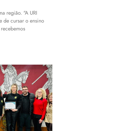
na região. "A URI
e de cursar o ensino
m recebemos
om o Diretor-
, e o vereador
o Parenti