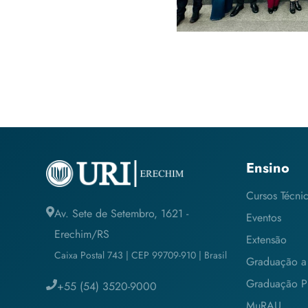
Ensino
Cursos Técni
Av. Sete de Setembro, 1621 -
Eventos
Erechim/RS
Extensão
Caixa Postal 743 | CEP 99709-910 | Brasil
Graduação a 
Graduação Pr
+55 (54) 3520-9000
MuRAU