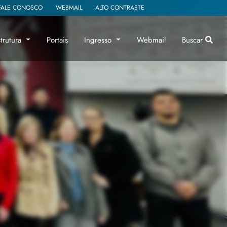
FALE CONOSCO
WEBMAIL
ALTO CONTRASTE
strutura
Portais
Ingresso
Webmail
Buscar