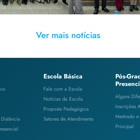
Ver mais notícias
Escola Básica
Pós-Gra
Presenc
cos
Fale com a Escola
Alguns Dife
Notícias da Escola
Inscrições 
Proposta Pedagógica
Mestrado e
Distância
Setores de Atendimento
Principal
esencial