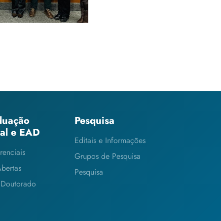
duação
Pesquisa
ial e EAD
Editais e Informações
renciais
Grupos de Pesquisa
Abertas
Pesquisa
 Doutorado