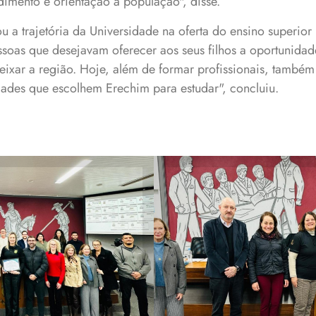
dimento e orientação à população", disse.
a trajetória da Universidade na oferta do ensino superior 
soas que desejavam oferecer aos seus filhos a oportunidad
deixar a região. Hoje, além de formar profissionais, també
dades que escolhem Erechim para estudar", concluiu.
readores prestou
Docentes do Curso c
Curso de Nutrição
Geral, Paulo Giollo
eus 20 anos
proponente, Fif