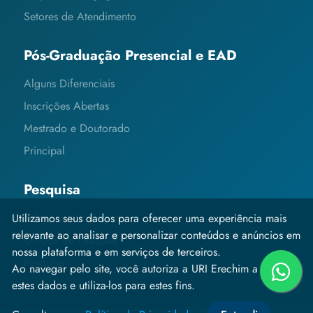
Setores de Atendimento
Pós-Graduação Presencial e EAD
Alguns Diferenciais
Inscrições Abertas
Mestrado e Doutorado
Principal
Pesquisa
Editais e Informações
Utilizamos seus dados para oferecer uma experiência mais
relevante ao analisar e personalizar conteúdos e anúncios em
Grupos de Pesquisa
nossa plataforma e em serviços de terceiros.
Pesquisa
Ao navegar pelo site, você autoriza a URI Erechim a coletar
estes dados e utiliza-los para estes fins.