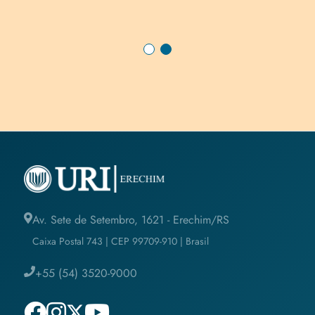
Av. Sete de Setembro, 1621 - Erechim/RS
Caixa Postal 743 | CEP 99709-910 | Brasil
+55 (54) 3520-9000