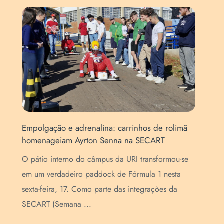
Empolgação e adrenalina: carrinhos de rolimã
homenageiam Ayrton Senna na SECART
Ins
a
Esc
O pátio interno do câmpus da URI transformou-se
es
Enc
em um verdadeiro paddock de Fórmula 1 nesta
as
par
sexta-feira, 17. Como parte das integrações da
de 
SECART (Semana ...
...