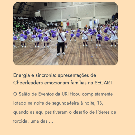
Energia e sincronia: apresentações de
For
Cheerleaders emocionam famílias na SECART
map
EN
O Salão de Eventos da URI ficou completamente
o
Pro
lotado na noite de segunda-feira à noite, 13,
Méd
quando as equipes tiveram o desafio de líderes de
de 
torcida, uma das ...
con