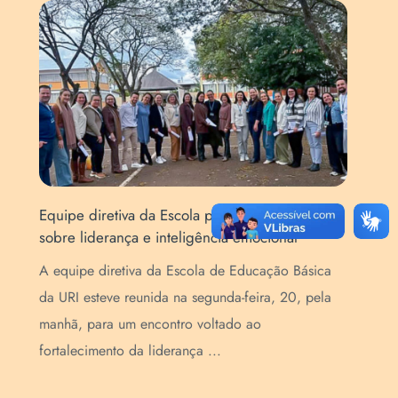
Equipe diretiva da Escola participa de encontro
Art
sobre liderança e inteligência emocional
Esc
de
A equipe diretiva da Escola de Educação Básica
A E
da URI esteve reunida na segunda-feira, 20, pela
pur
manhã, para um encontro voltado ao
(Se
fortalecimento da liderança ...
que