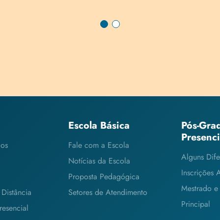
Escola Básica
Pós-Gra
Presenc
cos
Fale com a Escola
Alguns Dife
Notícias da Escola
Inscrições 
Proposta Pedagógica
Mestrado e
Distância
Setores de Atendimento
Principal
esencial