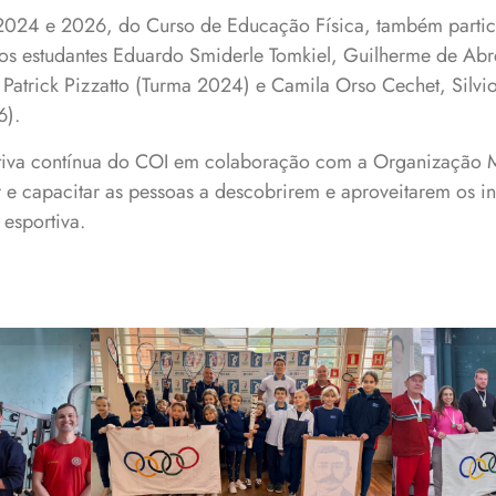
024 e 2026, do Curso de Educação Física, também part
os estudantes Eduardo Smiderle Tomkiel, Guilherme de Abre
ã Patrick Pizzatto (Turma 2024) e Camila Orso Cechet, Silvio
6).
ativa contínua do COI em colaboração com a Organização 
r e capacitar as pessoas a descobrirem e aproveitarem os i
esportiva.
No Projeto de Mini
ão
Acad
Tênis, as atividades
ma
de 
são coordenadas por
tam
professores da Escola
da 
e do Curso de
da
Educação Física