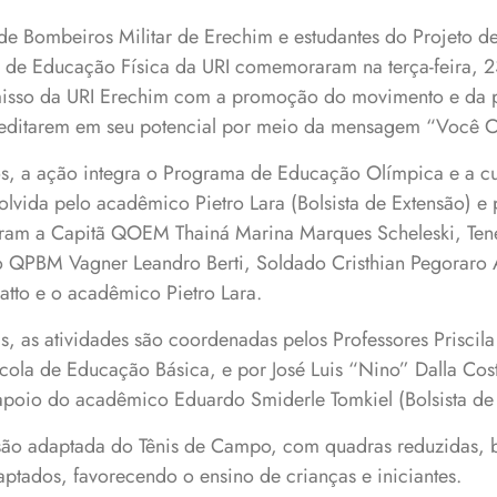
e Bombeiros Militar de Erechim e estudantes do Projeto de
de Educação Física da URI comemoraram na terça-feira, 2
sso da URI Erechim com a promoção do movimento e da pr
creditarem em seu potencial por meio da mensagem “Você 
, a ação integra o Programa de Educação Olímpica e a cu
olvida pelo acadêmico Pietro Lara (Bolsista de Extensão)
param a Capitã QOEM Thainá Marina Marques Scheleski, Te
to QPBM Vagner Leandro Berti, Soldado Cristhian Pegoraro
tto e o acadêmico Pietro Lara.
s, as atividades são coordenadas pelos Professores Priscil
scola de Educação Básica, e por José Luis “Nino” Dalla Cos
poio do acadêmico Eduardo Smiderle Tomkiel (Bolsista de I
são adaptada do Tênis de Campo, com quadras reduzidas, bo
aptados, favorecendo o ensino de crianças e iniciantes.