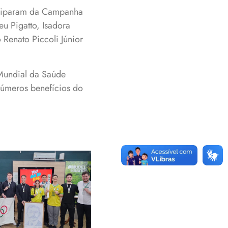
iciparam da Campanha
u Pigatto, Isadora
 Renato Piccoli Júnior
Mundial da Saúde
números benefícios do
êmicos do Curso
Educação Física
bém participam
Campanha Let's
Move