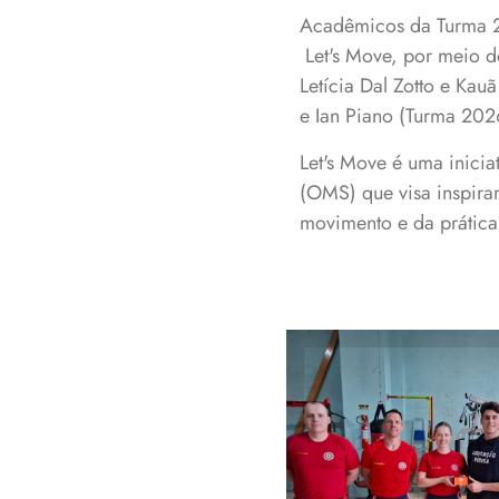
Acadêmicos da Turma 2
Let's Move, por meio d
Letícia Dal Zotto e Kau
e Ian Piano (Turma 202
Let's Move é uma inici
(OMS) que visa inspira
movimento e da prática 
No Corpo de
Bombeiros, a aç
integra o Progra
de Educação
Olímpica e a
curricularização 
extensão