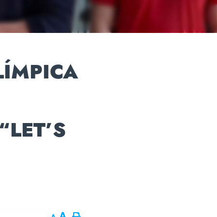
ÍMPICA
“LET’S