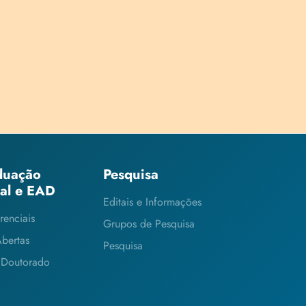
duação
Pesquisa
ial e EAD
Editais e Informações
renciais
Grupos de Pesquisa
Abertas
Pesquisa
 Doutorado