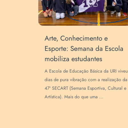
s de
Equipe diretiva da Escola
a
participa de encontro sobre
liderança e inteligência
emocional
prazo de
A equipe diretiva da Escola de Educação
ivo para
Básica da URI esteve reunida na segunda-
ara a
feira, 20, pela manhã, para um encontro
..
voltado ao fortalecimento da liderança ...