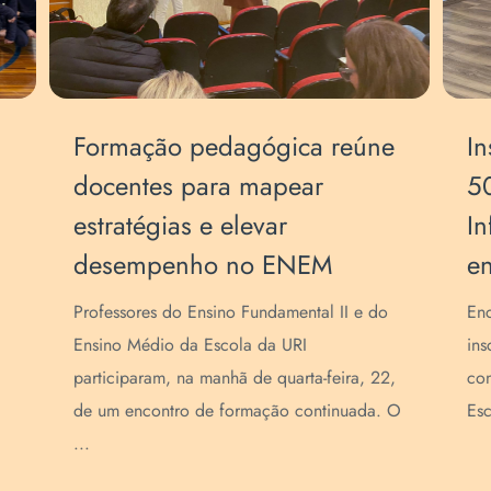
Energia e sincronia:
Em
apresentações de
ca
Cheerleaders emocionam
h
famílias na SECART
n
O Salão de Eventos da URI ficou
O p
completamente lotado na noite de segunda-
tra
feira à noite, 13, quando as equipes tiveram
de 
o desafio de líderes de torcida, uma das ...
par
...