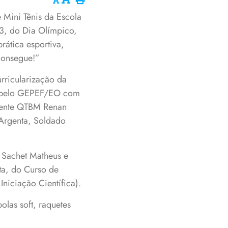
 Mini Tênis da Escola
3, do Dia Olímpico,
ática esportiva,
Consegue!”
rricularização da
 e pelo GEPEF/EO com
nente QTBM Renan
 Argenta, Soldado
a Sachet Matheus e
ta, do Curso de
niciação Científica).
las soft, raquetes