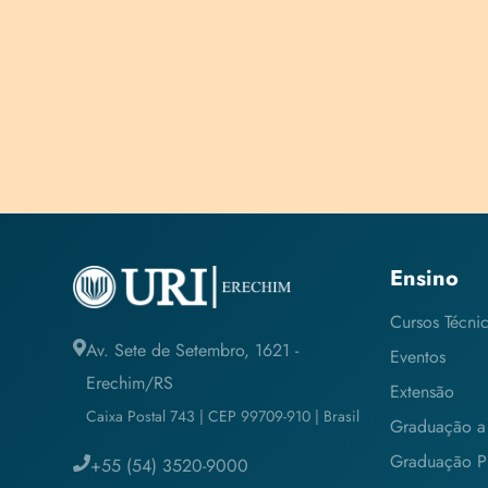
Ensino
Cursos Técni
Av. Sete de Setembro, 1621 -
Eventos
Erechim/RS
Extensão
Caixa Postal 743 | CEP 99709-910 | Brasil
Graduação a 
Graduação Pr
+55 (54) 3520-9000