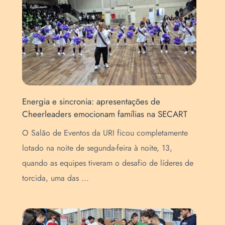
Energia e sincronia: apresentações de
For
Cheerleaders emocionam famílias na SECART
map
EN
O Salão de Eventos da URI ficou completamente
o
Pro
lotado na noite de segunda-feira à noite, 13,
Méd
quando as equipes tiveram o desafio de líderes de
de 
torcida, uma das ...
con