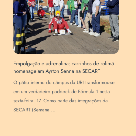
Empolgação e adrenalina: carrinhos de rolimã
homenageiam Ayrton Senna na SECART
Ins
a
Esc
O pátio interno do câmpus da URI transformou-se
es
Enc
em um verdadeiro paddock de Fórmula 1 nesta
as
par
sexta-feira, 17. Como parte das integrações da
de 
SECART (Semana ...
...