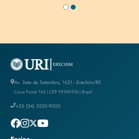
Av. Sete de Setembro, 1621 - Erechim/RS
Caixa Postal 743 | CEP 99709-910 | Brasil
+55 (54) 3520-9000