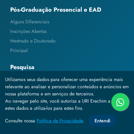
Pós-Graduação Presencial e EAD
Alguns Diferenciais
Inscrições Abertas
Mestrado e Doutorado
Principal
Pesquisa
Editais e Informações
Utilizamos seus dados para oferecer uma experiência mais
relevante ao analisar e personalizar conteúdos e anúncios em
Grupos de Pesquisa
nossa plataforma e em serviços de terceiros.
Pesquisa
Ao navegar pelo site, você autoriza a URI Erechim a coletar
estes dados e utiliza-los para estes fins.
Consulte nossa
Política de Privacidade
.
Entendi
© 2026 URI Câmpus de Erechim