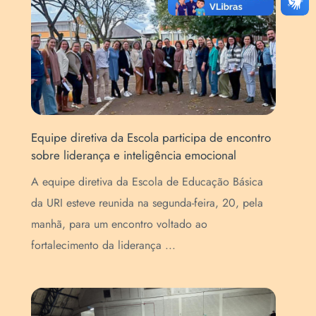
Equipe diretiva da Escola participa de encontro
Art
sobre liderança e inteligência emocional
Esc
de
A equipe diretiva da Escola de Educação Básica
A E
da URI esteve reunida na segunda-feira, 20, pela
pur
manhã, para um encontro voltado ao
(Se
fortalecimento da liderança ...
que