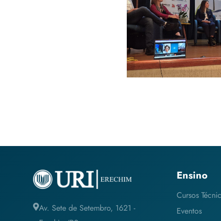
coletivas 
acidente
Ensino
Cursos Técni
Av. Sete de Setembro, 1621 -
Eventos