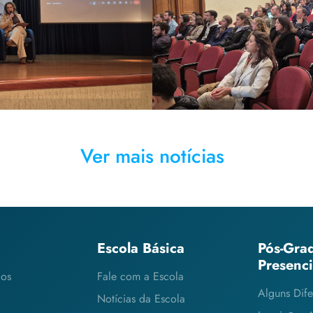
na prevenção de
público interessad
s climáticos
ambient
Ver mais notícias
Escola Básica
Pós-Gra
Presenc
cos
Fale com a Escola
Alguns Dife
Notícias da Escola