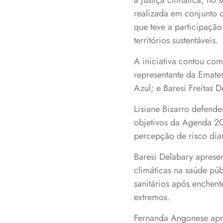
a justiça climática, n
realizada em conjunto 
que teve a participação
territórios sustentáveis.
A iniciativa contou com
representante da Emate
Azul; e Baresi Freitas 
Lisiane Bizarro defend
objetivos da Agenda 2
percepção de risco dia
Baresi Delabary aprese
climáticas na saúde pú
sanitários após enchent
extremos.
Fernanda Angonese apre