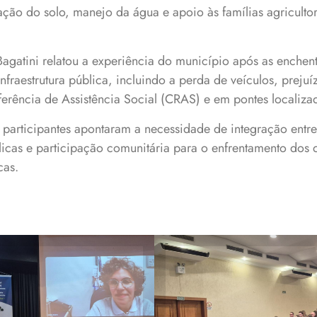
ção do solo, manejo da água e apoio às famílias agricultor
 Bagatini relatou a experiência do município após as enche
fraestrutura pública, incluindo a perda de veículos, preju
erência de Assistência Social (CRAS) e em pontes localizad
 participantes apontaram a necessidade de integração entr
úblicas e participação comunitária para o enfrentamento dos 
cas.
 defenderam ações
Auditório da URI r