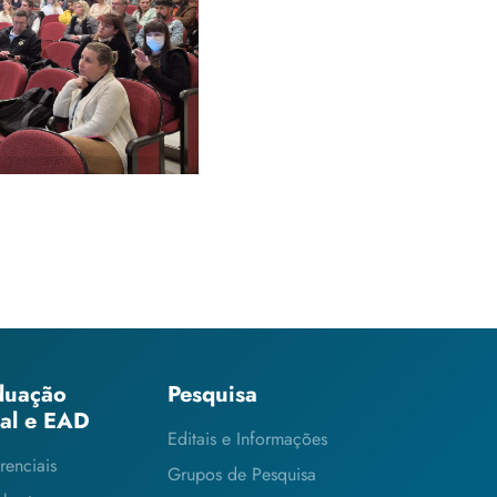
o na temática
al
duação
Pesquisa
ial e EAD
Editais e Informações
renciais
Grupos de Pesquisa