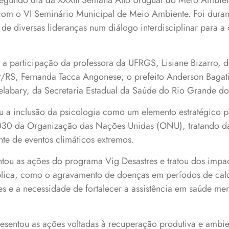
o segundo dia da XXXIII Semana Alto Uruguai do Meio Ambi
com o VI Seminário Municipal de Meio Ambiente. Foi dura
 de diversas lideranças num diálogo interdisciplinar para a
 a participação da professora da UFRGS, Lisiane Bizarro, d
r/RS, Fernanda Tacca Angonese; o prefeito Anderson Bagati
Delabary, da Secretaria Estadual da Saúde do Rio Grande do
eu a inclusão da psicologia como um elemento estratégico p
030 da Organização das Nações Unidas (ONU), tratando d
nte de eventos climáticos extremos.
ntou as ações do programa Vig Desastres e tratou dos imp
blica, como o agravamento de doenças em períodos de calor
es e a necessidade de fortalecer a assistência em saúde men
sentou as ações voltadas à recuperação produtiva e ambie