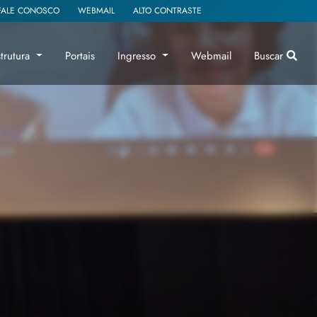
FALE CONOSCO
WEBMAIL
ALTO CONTRASTE
strutura
Portais
Ingresso
Webmail
Buscar