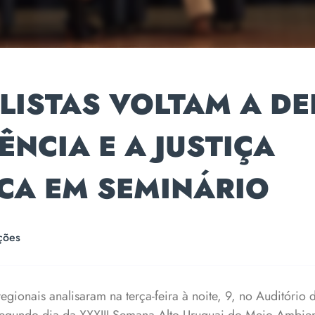
LISTAS VOLTAM A D
IÊNCIA E A JUSTIÇA
CA EM SEMINÁRIO
ções
egionais analisaram na terça-feira à noite, 9, no Auditório d