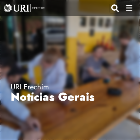
URI Erechim
Notícias Gerais