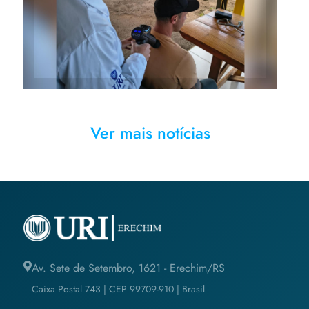
bem-estar aos motoristas
Ver mais notícias
Av. Sete de Setembro, 1621 - Erechim/RS
Caixa Postal 743 | CEP 99709-910 | Brasil