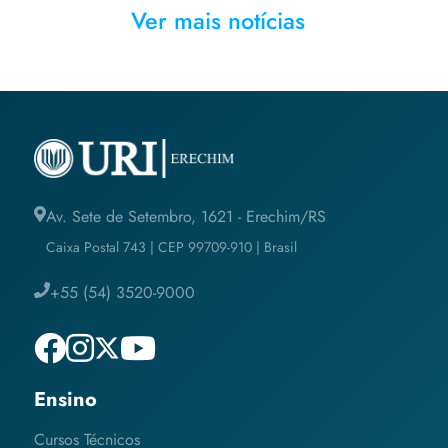
Ver mais notícias
Av. Sete de Setembro, 1621 - Erechim/RS
Caixa Postal 743 | CEP 99709-910 | Brasil
+55 (54) 3520-9000
Ensino
Cursos Técnicos