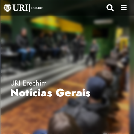
URI Erechim
Notícias Gerais