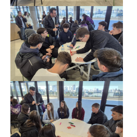
Participantes também
desenvolveram as primeiras
atividades no Espaço Cooperar
da Sicredi
Participantes também
desenvolveram as primeiras
atividades no Espaço Cooperar
da Sicredi