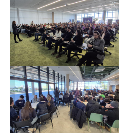
Estudantes de seis escolas
participam do Open
Innovattion deste ano
Participantes também
desenvolveram as primeiras
atividades no Espaço Cooperar
da Sicredi