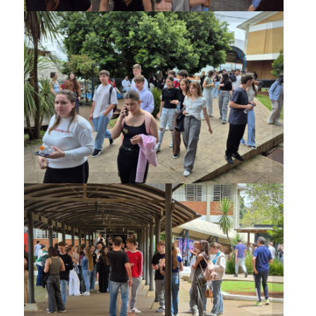
Movimentação de candidatos
começou ainda no final da
manhã
Vestibulandos ainda
conseguiram trocar
informações antes de começar
a prova