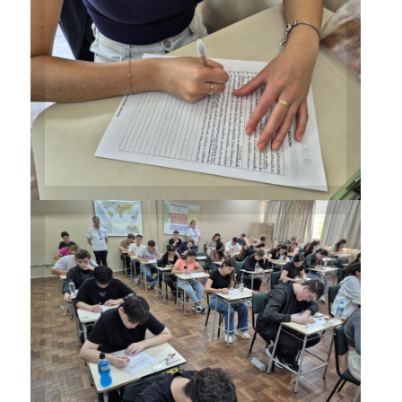
Vestibulandos dos demais
cursos fizeram apenas a prova
de redação
Vestibulandos dos demais
cursos fizeram apenas a prova
de redação