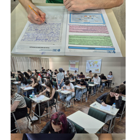
Candidatos ao Curso de
Medicina realizaram a prova
no prédio 10
Vestibulandos dos demais
cursos fizeram apenas a prova
de redação