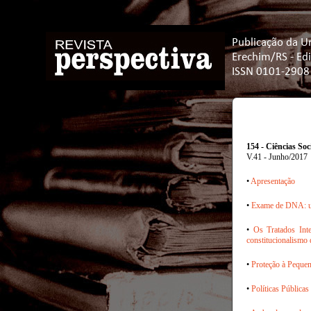
Publicação da U
Erechim/RS - Ed
ISSN 0101-2908
154 - Ciências So
V.41 - Junho/2017
•
Apresentação
•
Exame de DNA: um 
•
Os Tratados Inte
constitucionalismo
•
Proteção à Pequen
•
Políticas Pública