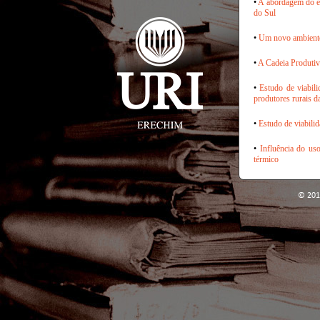
•
A abordagem do e
do Sul
•
Um novo ambiente
•
A Cadeia Produtiv
•
Estudo de viabili
produtores rurais 
•
Estudo de viabili
•
Influência do uso
térmico
© 201