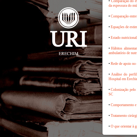
•
Comparação do es
da espessura do mús
•
Comparação entre d
•
Equações de estim
•
Estado nutricional
•
Hábitos alimenta
ambulatório de nut
•
Rede de apoio no 
•
Análise do perfi
Hospital em Erech
•
Colonização pelo
SC
•
Comportamento e a
•
Tratamento cirúrg
•
O que orientar à 