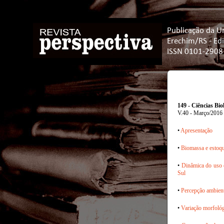
Publicação da U
Erechim/RS - Ed
ISSN 0101-2908
149 - Ciências Bio
V.40 - Março/2016
•
Apresentação
•
Biomassa e estoqu
•
Dinâmica do uso e
Sul
•
Percepção ambient
•
Variação morfológ