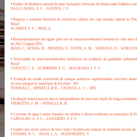
•
Análise da dinâmica sazonal de duas formações florestais do bioma mata Atlântica com
DALLA NORA, E. L. - SANTOS, J. E.
•
Riqueza e estrutura florística de corredores ciliares em rege­ neração natural no P
Brasil
SCARIOT, E. C. - REIS, A.
•
Biomonitoramento das águas pelo uso de macroinvertebrados bentônicos: oito anos d
do Alto Uruguai (RS)
BIASI, C.; KÖNIG, R. - MENDES, V.- TONIN, A. M. - SENSOLO, D. - SOBCZAK
•
Diversidade de macroinvertebrados bentônicos na avaliação da qualidade ambien
Brasil
COPATTI, C. E. - SCHIRMER, F. G. - MACHADO, J. V. V.
•
Avaliação do estado nutricional de crianças anêmicas suplementadas com ferro amino
de vaca integral no município de Erechim – RS
TOMICKI, L.; SPINELLI, R.B. - CICHOTA, L. C. - SPO
•
Avaliação nutricional em idosos independentes de uma insti­ tuição de longa permanê
SPEROTTO, F. M. - SPINELLI, R. B.
•
Consumo de água e outros líquidos em adultos e idosos residentes no município de 
CARVALHO, A. P. L. - ZANARDO, V. P. S.
•
Análise dos níveis séricos de ferro total e ferritina em crianças de entidades sociais 
COFERRI, N. C. - BIASI, L. A. - MANFREDINI, V.