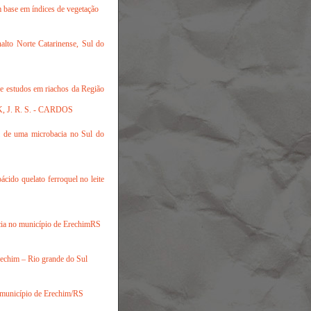
 base em índices de vegetação
lanalto Norte Catarinense, Sul do
e estudos em riachos da Região
, J. R. S. - CARDOS
tal de uma microbacia no Sul do
ácido quelato ferroquel no leite
ncia no município de Erechim­RS
Erechim – Rio grande do Sul
do município de Erechim/RS