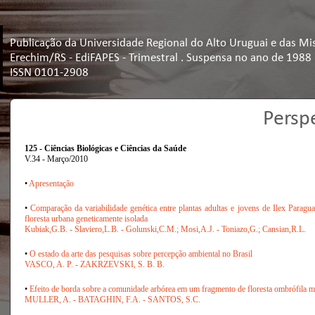
Publicação da Universidade Regional do Alto Uruguai e das Mi
Erechim/RS - EdiFAPES - Trimestral . Suspensa no ano de 1988
ISSN 0101-2908
Persp
125 - Ciências Biológicas e Ciências da Saúde
V.34 - Março/2010
•
Apresentação
•
Comparação da variabilidade genética entre plantas adultas e jovens de Ilex Paragua
floresta urbana geneticamente isolada
Kubiak,G.B. - Slaviero,L.B. - Golunski,C.M.; Mosi,A.J. - Toniazo,G.; Cansian,R.L.
•
O estado da arte das pesquisas sobre percepção ambiental no Brasil
VASCO, A. P. - ZAKRZEVSKI, S. B. B.
•
Efeito de borda sobre a comunidade arbórea em um fragmento de floresta ombrófila mi
MULLER, A. - BATAGHIN, F.A. - SANTOS, S.C.