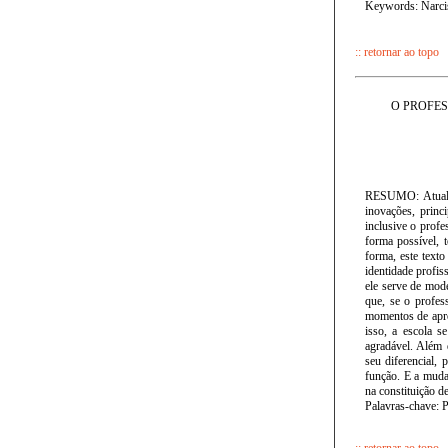
Keywords: Narcis
:: retornar ao topo
O PROFE
RESUMO: Atualme
inovações, princi
inclusive o profe
forma possível, 
forma, este texto
identidade profis
ele serve de mod
que, se o profes
momentos de apre
isso, a escola s
agradável. Além 
seu diferencial, 
função. E a muda
na constituição de
Palavras-chave: P