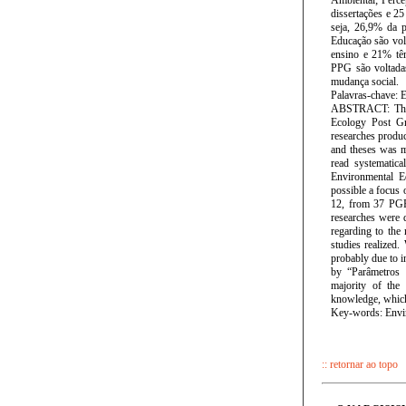
Ambiental; Perc
dissertações e 2
seja, 26,9% da 
Educação são vol
ensino e 21% tê
PPG são voltadas
mudança social.
Palavras-chave: 
ABSTRACT: This 
Ecology Post Gr
researches produc
and theses was m
read systematica
Environmental E
possible a focus 
12, from 37 PGP 
researches were 
regarding to the 
studies realized
probably due to 
by “Parâmetros C
majority of the 
knowledge, which 
Key-words: Envir
:: retornar ao topo