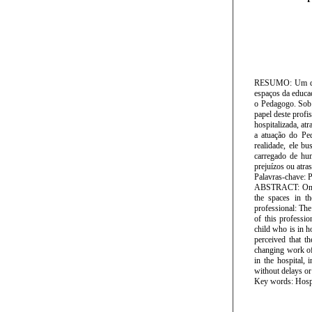
RESUMO: Um dos 
espaços da educaç
o Pedagogo. Sob t
papel deste profi
hospitalizada, at
a atuação do Ped
realidade, ele b
carregado de hum
prejuízos ou atra
Palavras-chave: P
ABSTRACT: One of
the spaces in t
professional: The
of this professio
child who is in h
perceived that t
changing work of 
in the hospital, 
without delays or
Key words: Hospit