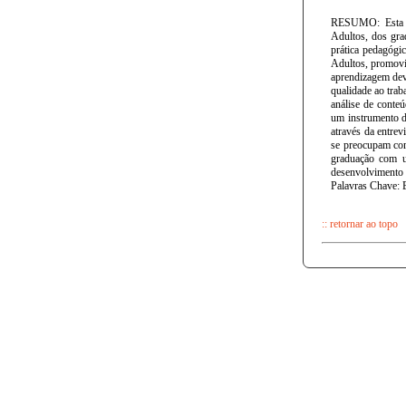
RESUMO: Esta pe
Adultos, dos gra
prática pedagógi
Adultos, promovi
aprendizagem deve
qualidade ao trab
análise de conte
um instrumento d
através da entre
se preocupam com
graduação com u
desenvolvimento 
Palavras Chave: 
:: retornar ao topo
© 201