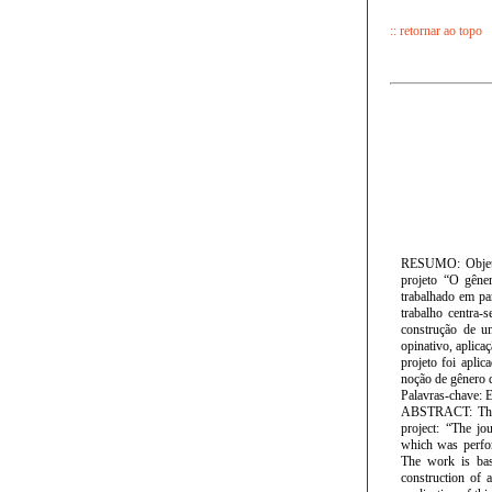
:: retornar ao topo
RESUMO: Objetiva
projeto “O gêner
trabalhado em pa
trabalho centra-
construção de um
opinativo, aplica
projeto foi apli
noção de gênero d
Palavras-chave: E
ABSTRACT: This a
project: “The jou
which was perfor
The work is base
construction of a