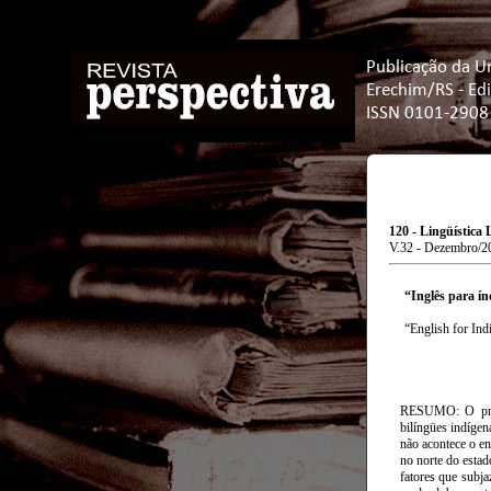
Publicação da U
Erechim/RS - Ed
ISSN 0101-2908
120 - Lingüística
V.32 - Dezembro/2
“Inglês para ín
“English for Indi
RESUMO: O prese
bilíngües indíge
não acontece o e
no norte do estad
fatores que subja