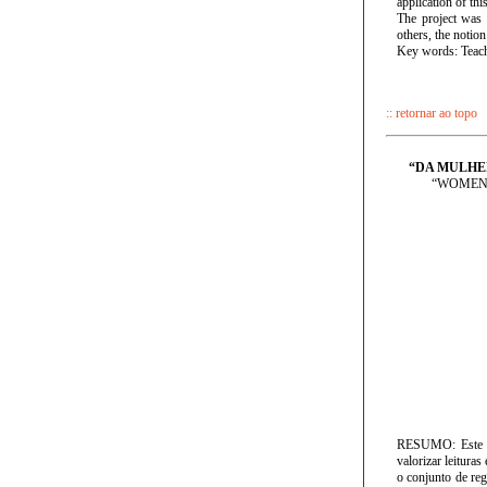
application of thi
The project was 
others, the notion
Key words: Teachi
:: retornar ao topo
“DA MULHE
“WOMEN'
RESUMO: Este tr
valorizar leitura
o conjunto de reg