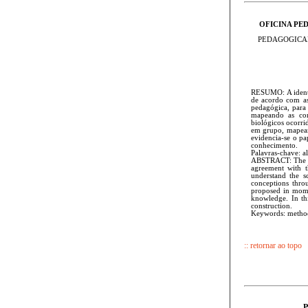
OFICINA PE
PEDAGOGICAL
RESUMO: A identi
de acordo com as 
pedagógica, para
mapeando as conc
biológicos ocorri
em grupo, mapeam
evidencia-se o p
conhecimento.
Palavras-chave: a
ABSTRACT: The ide
agreement with t
understand the sc
conceptions thro
proposed in mome
knowledge. In th
construction.
Keywords: methodo
:: retornar ao topo
P