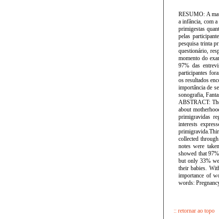
RESUMO: A mater
a infância, com a
primigestas quan
pelas participan
pesquisa trinta 
questionário, res
momento do exame
97% das entrevi
participantes fo
os resultados en
importância de se
sonografia, Fanta
ABSTRACT: The m
about motherhood
primigravidas r
interests expres
primigravida.Thi
collected throug
notes were taken
showed that 97% 
but only 33% wer
their babies. Wit
importance of wo
words: Pregnancy
:: retornar ao topo