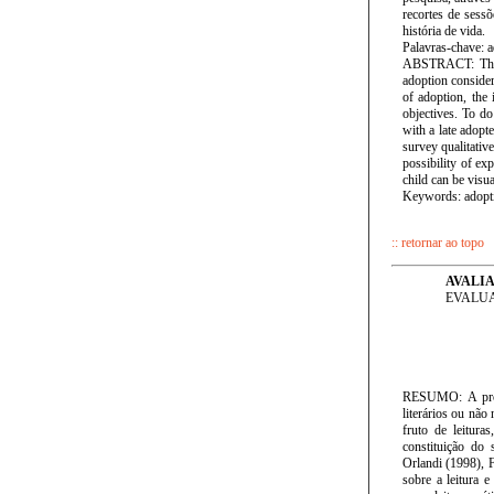
recortes de sess
história de vida.
Palavras-chave: a
ABSTRACT: The cu
adoption consider
of adoption, the 
objectives. To do
with a late adopt
survey qualitativ
possibility of ex
child can be visua
Keywords: adoptio
:: retornar ao topo
AVALIA
EVALUA
RESUMO: A propo
literários ou não 
fruto de leitura
constituição do 
Orlandi (1998), F
sobre a leitura e