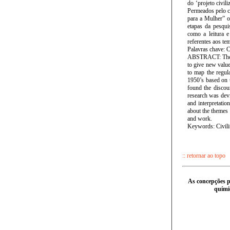
do ‘projeto civi
Permeados pelo co
para a Mulher” o
etapas da pesqui
como a leitura e
referentes aos te
Palavras chave: C
ABSTRACT: The pr
to give new value
to map the regula
1950’s based on 
found the discour
research was devi
and interpretatio
about the themes 
and work.
Keywords: Civili
:: retornar ao topo
As concepções p
quími