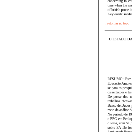
concerning to con
time when the mast
of british prose li
Keywords: medieva
:: retornar ao topo
O ESTADO D
RESUMO: Este tr
Educação Ambien
se para as pesqui
dissertações e te
De posse dos mat
trabalhos efeti
Banco de Dados pa
meio da análise 
No período de 19
o PPG em Ecologi
o tema, com 51,3
sobre EA não-fo