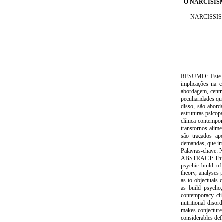
O NARCISIS
NARCISSIS
RESUMO: Este en
implicações na c
abordagem, centr
peculiaridades qu
disso, são aborda
estruturas psicop
clínica contempo
transtornos alime
são traçados ap
demandas, que im
Palavras-chave: N
ABSTRACT: This es
psychic build of
theory, analyses 
as to objectuals 
as build psycho,
contemporacy clin
nutritional disor
makes conjecture
considerables def