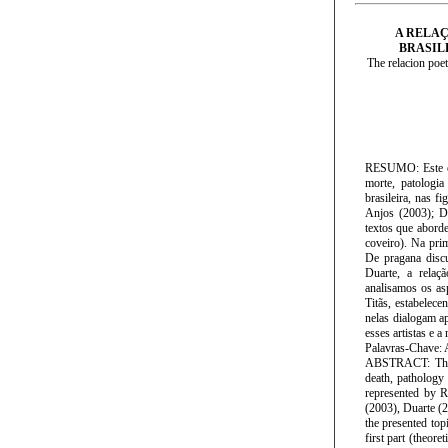
A RELAÇ
BRASIL
The relacion poet
RESUMO: Este est
morte, patologi
brasileira, nas f
Anjos (2003); D
textos que abord
coveiro). Na pri
De pragana discu
Duarte, a relaç
analisamos os as
Titãs, estabelec
nelas dialogam a
esses artistas e 
Palavras-Chave: A
ABSTRACT: This s
death, pathology 
represented by R
(2003), Duarte (2
the presented top
first part (theor