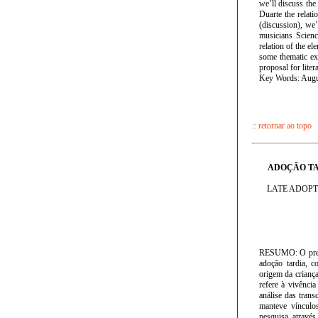
we’ll discuss the 
Duarte the relat
(discussion), we’
musicians Scienc
relation of the e
some thematic exp
proposal for liter
Key Words: August
:: retornar ao topo
ADOÇÃO TA
LATE ADOPT
RESUMO: O prese
adoção tardia, c
origem da criança
refere à vivênci
análise das tran
manteve vínculos
pesquisa, através