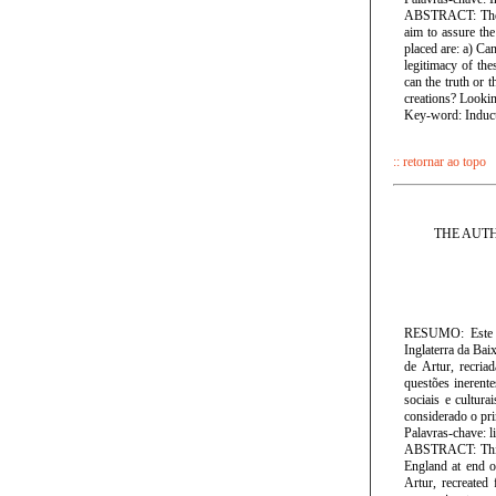
ABSTRACT: The pr
aim to assure the
placed are: a) Ca
legitimacy of the
can the truth or 
creations? Lookin
Key-word: Inducti
:: retornar ao topo
THE AUT
RESUMO: Este art
Inglaterra da Bai
de Artur, recria
questões inerente
sociais e cultur
considerado o pri
Palavras-chave: li
ABSTRACT: This ar
England at end o
Artur, recreated