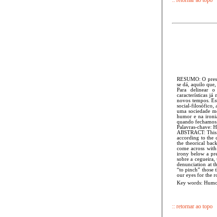
:: retornar ao topo
RESUMO: O presen
se dá, aquilo que
Para delinear 
características 
novos tempos. Est
social-filosófico
uma sociedade mec
humor e na ironi
quando fechamos o
Palavras-chave: 
ABSTRACT: This ar
according to the 
the theorical bac
come across with
irony below a pre
sobre a cegueira,
denunciation at t
“to pinch” those 
our eyes for the r
Key words: Humo
:: retornar ao topo