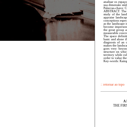
analisar os espaço
sua dimensão simb
Palavras-chave: C
ABSTRACT: The pr
study of the land
appraise landscap
conceptions especi
as the landscape i
become impersonat
the great group a
measurable concret
The space defini
basic and alone i
diagnosis of an 
makes the landsca
goes very beyond
structure on which
territory while cu
order to value the
Key-words: Kainga
:: retornar ao topo
A
THE FIR