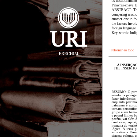
os desdobramentos
Palavras-chave: E
ABSTRACT: This a
comparing a scho
another one in th
the factors invol
foreign language 
Key-words: Indig
:: retornar ao topo
A INSERÇÃO 
THE INSERTION
RESUMO: O presen
estudo da paisage
fazer inferência
enquanto patrimô
paisagem é aprop
tornam personific
grupo e seu bem-e
e possui limites 
porém, vai além d
contrastes, opos
humana do territó
lógica. A terra
subsistência. Pos
sistema cultural 