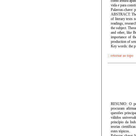
como leitura apáti
vida e para consti
Palavras-chave: pr
ABSTRACT: The pro
of literary texts 
readings, researc
the subject. Theo
and other, like B
importance of the
production of sens
Key words: the pr
:: retornar ao topo
RESUMO: O probl
procuram afirmar
questões princip
válidos universal
princípio da Ind
teorias científi
estes tópicos.
Palavras-chave: 