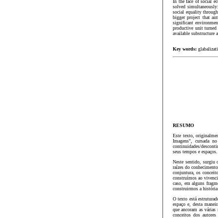
In the face of social 
solved simultaneously:
social equality throug
bigger project that ai
significant environmen
productive unit turned 
available substructure
Key words:
glabalizat
RESUMO
Este texto, originalm
Imagens", cursada n
continuidades/descont
seus tempos e espaços.
Neste sentido, surgiu 
raízes do conhecimento
conjuntura, os conceito
construímos ao vivenci
caso, em alguns fragm
construirmos a história
O texto está estrutura
espaço e, desta maneir
que ancoram as várias 
conceitos dos autores