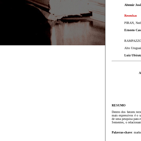
Altemir Jos
Resenhas
PIRAN, Nedio
Ernesto Cas
RAMPAZZO, S
Alto Urugua
Luiz Ubira
A
RESUMO
Dentro dos fatores tec
mais expressivos é o 
de uma pesquisa para e
Sementes, o relacionam
Palavras-chave
: mark