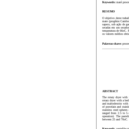
Keywords:
maté proces
RESUMO
O objetivo deste traba
mate (progênie Cambon
sapeco, sob ação de ga
secadas em um secador
temperatura de 66oC. F
os valores médios obti
Palavras-chave:
proces
ABSTRACT
The rotary dryer with 
rotary dryer with a be
and maltodextrin with 
of porcelain and stai
stainless steel sphere
ranged from 2.5 to 5.
operation). The paste
between 25 and 70oC.
Keywords
: pastelike m