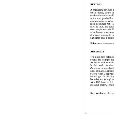
RESUMO
A ameixeira pertence à
destas frutas, sendo 
cultivo da ameixa na E
frutos aqui produzidos.
enraizamento in vitro
meio de cultura MS (M
ml/l de IBA. Em cada 
com temperatura de 22
microbrotos enraizar
desenvolvimento do si
bactérias), mas o comp
Palavras –chave:
enr
ABSTRACT
The plum tree belongs 
plums, the country eve
American regions which
In this work the aim 
domestica
micro-shoots
50% of macro-elements 
placed, with 3 repeti
hours/light for 30 d
bacteria) and 4 mg/l 
with IBA level – 1,5 
(without bacteria) and 
Key words:
in vitro
ro