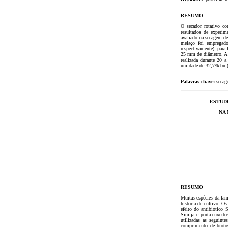
RESUMO
O secador rotativo co
resultados de experi
avaliado na secagem de
melaço foi empregad
respectivamente), para 
25 mm de diâmetro. A r
realizada durante 20 a
umidade de 32,7% bu (m
Palavras-chave:
secage
ESTUD
NA
RESUMO
Muitas espécies da fam
historia de cultivo. O
efeito do antibiótico 
Simija e porta-enxert
utilizadas as seguint
comprimento de brotos