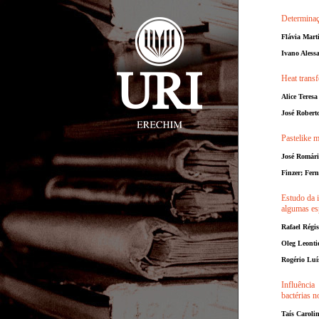
Determinaç
Flávia Mart
Ivano Aless
Heat transf
Alice Teres
José Roberto
Pastelike m
José Romári
Finzer; Fer
Estudo da i
algumas esp
Rafael Régi
Oleg Leonti
Rogério Luí
Influência
bactérias n
Taís Caroli