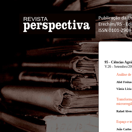
Publicação da U
Erechim/RS - Ed
ISSN 0101-2908
95 - Ciências Agrá
V.26 - Setembro/2
Análise de
Aliel Freita
Vânia Lícia
Transforma
microrregi
Rafael Alve
Espaço e t
João Carlos