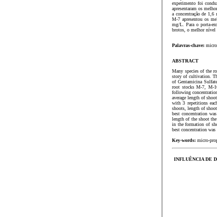
experimento foi condu
apresentaram os melhor
a concentração de 1,6 
M-7 apresentou os mel
mg/L. Para o porta-en
brotos, o melhor nível
Palavras-chave:
microp
ABSTRACT
Many species of the ro
story of cultivation. 
of Gentamicina Sulfat
root stocks M-7, M-10
following concentratio
average length of shoo
with 3 repetitions eac
shoots, length of shoo
best concentration w
length of the shoot th
in the formation of sh
best concentration was
Key-words:
micro-prop
INFLUÊNCIA DE 