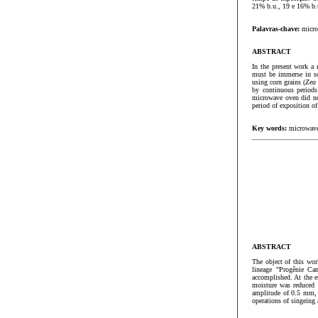
21% b.u., 19 e 16% b.u
Palavras-chave:
micro
ABSTRACT
In the present work a
must be immerse in so
using corn grains (
Zea
by continuous periods
microwave oven did no
period of exposition of
Key words:
microwave,
ABSTRACT
The object of this wor
lineage "Progênie Ca
accomplished. At the e
moisture was reduced 
amplitude of 0.5 mm, w
operations of singeing 