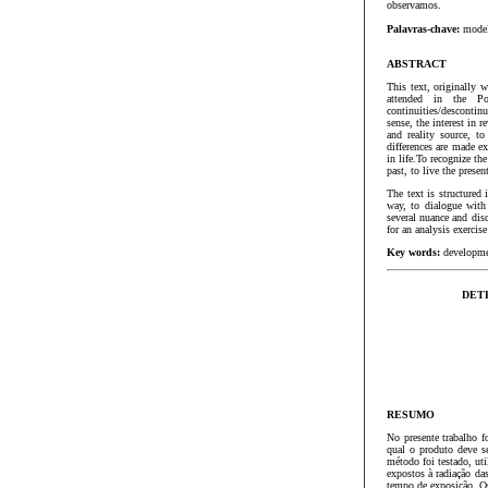
observamos.
Palavras-chave:
model
ABSTRACT
This text, originally 
attended in the P
continuities/desconti
sense, the interest in
and reality source, t
differences are made e
in life.To recognize th
past, to live the presen
The text is structured
way, to dialogue with
several nuance and disc
for an analysis exercise
Key words:
developme
DET
RESUMO
No presente trabalho 
qual o produto deve s
método foi testado, ut
expostos à radiação da
tempo de exposição. Os