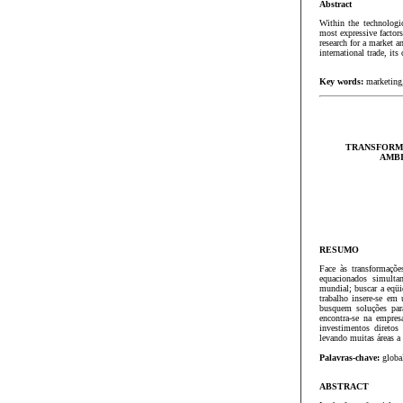
Abstract
Within the technologic
most expressive factors
research for a market a
international trade, its
Key words:
marketing,
TRANSFORMA
AMBI
RESUMO
Face às transformaçõe
equacionados simulta
mundial; buscar a eqüi
trabalho insere-se em
busquem soluções par
encontra-se na empres
investimentos diretos
levando muitas áreas a
Palavras-chave:
global
ABSTRACT