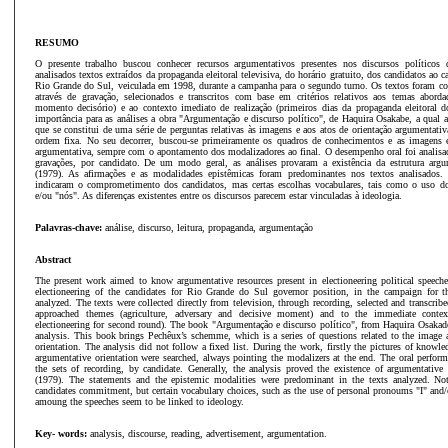
RESUMO
O presente trabalho buscou conhecer recursos argumentativos presentes nos discursos políticos 
analisados textos extraídos da propaganda eleitoral televisiva, do horário gratuito, dos candidatos ao
Rio Grande do Sul, veiculada em 1998, durante a campanha para o segundo turno. Os textos foram col
através de gravação, selecionados e transcritos com base em critérios relativos aos temas abordad
momento decisório) e ao contexto imediato de realização (primeiros dias da propaganda eleitoral d
importância para as análises a obra "Argumentação e discurso político", de Haquira Osakabe, a qual
que se constitui de uma série de perguntas relativas às imagens e aos atos de orientação argumentati
ordem fixa. No seu decorrer, buscou-se primeiramente os quadros de conhecimentos e as imagens e
argumentativa, sempre com o apontamento dos modalizadores ao final. O desempenho oral foi analisa
gravações, por candidato. De um modo geral, as análises provaram a existência da estrutura argu
(1979). As afirmações e as modalidades epistêmicas foram predominantes nos textos analisados
indicaram o comprometimento dos candidatos, mas certas escolhas vocabulares, tais como o uso do
e/ou "nós". As diferenças existentes entre os discursos parecem estar vinculadas à ideologia.
Palavras-chave:
análise, discurso, leitura, propaganda, argumentação
Abstract
The present work aimed to know argumentative resources present in electioneering political speeche
electioneering of the candidates for Rio Grande do Sul governor position, in the campaign for 
analyzed. The texts were collected directly from television, through recording, selected and transcribed
approached themes (agriculture, adversary and decisive moment) and to the immediate context 
electioneering for second round). The book "Argumentação e discurso político", from Haquira Osakade
analysis. This book brings Pechêux’s schemme, which is a series of questions related to the image 
orientation. The analysis did not follow a fixed list. During the work, firstly the pictures of knowl
argumentative orientation were searched, always pointing the modalizers at the end. The oral perfo
the sets of recording, by candidate. Generally, the analysis proved the existence of argumentative
(1979). The statements and the epistemic modalities were predominant in the texts analyzed. Not
candidates commitment, but certain vocabulary choices, such as the use of personal pronoums "I" and/o
amoung the speeches seem to be linked to ideology.
Key- words:
analysis, discourse, reading, advertisement, argumentation.