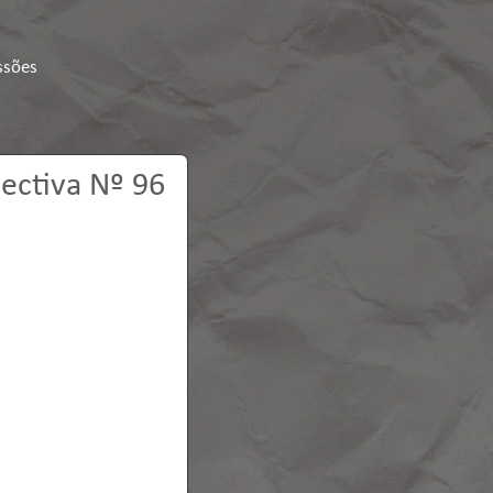
ssões
ectiva Nº 96