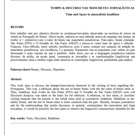
TEMPO & DISCURSO NAS MANCHETES JORNALÍSTICAS
Time and Space in journalistic headlines
RESUMO
Este trabalho tem por objetivo discutir as mudanças/inovações observadas na escritura de textos
verbal no Português do Brasil. Desse modo, realizou-se uma reflexão acerca do emprego das formas do f
(verbo ir + infinitivo) com o valor de futuro nas manchetes jornalísticas. Para tanto, foram coletada
São Paulo (FPS) e O Estadão de São Paulo (OESP) e tomou-se como base de apoio à reflexão a 
Francesa. Uma reflexão, neste sentido, justifica-se, pois é senso comum nos manuais de redação de
manchetes jornalísticas, por excelência, é o presente. Raramente tem-se manchetes com verbos no preté
flexionado é mais comum do que o pretérito. Além disto, por ser a linguagem jornalística transfron
discurso da mídia, de modo geral, contempla as inovações e as transformações lingüísticas qu
possivelmente seria o melhor lugar onde observar as construções lingüísticas pretendidas para análise.
Palavras-chave:
Tempo, Discurso, Manchete.
Abstract
This work aims to discuss the changes/innovations observed in the writing of texts regarding the u
Portuguese. This way, a reflexion about the use of future forms with the the value of future tense in
Thus, headlines from Folha de São Paulo (FPS) and O Estadão de São Paulo (OESP) were colle
Discourse Analysis was taken as the basis for the reflexion. A reflexion, in this sense, is justifi
writing manuals that the present is the verbal tense used in journalistic headlines. Headlines in the 
rarelly found, and the use of future tense is more common than the past. Besides, because journalisti
and by the understanding that media discourse, in general, contemplates the innovation and lingui
nowadays, it would be possibly the best place to observe the linguistics constructions intended for the
Key words:
Time, Discourse, Headlines