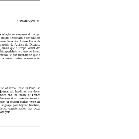
LONARDONI, M.
 em relação ao emprego do tempo
uturo flexionado e perifrásticas
s manchetes dos Jornais Folha de
teoria da Análise de Discurso
 jornais que o tempo verbal das
rito(perfeito), e o uso do futuro
teiras, e por entender-se que o
e ocorrem contemporaneamente,
se of verbal tense in Brazilian
 journalistic headlines was done.
cted and the theory of French
ed because it is common sense in
past or present perfect tense are
c language goes beyond frontiers,
stics transformation that occur
 analysis.