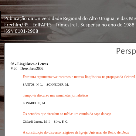
Publicação da Universidade Regional do Alto Uruguai e das Mi
Erechim/RS - EdiFAPES - Trimestral . Suspensa no ano de 1988
ISSN 0101-2908
Persp
96 - Lingüística e Letras
V.26 - Dezembro/2002
Estrutura argumentativa: recursos e marcas lingüísticas na propaganda eleitoral
SANTOS, N. L. – SCHNEIDER, M.
Tempo & discurso nas manchetes jornalísticas
LONARDONI, M.
Os sentidos que circulam na mídia: um estudo da capa da veja
Ghilardi-Lucena, M. I. – Silva, F. C.
A constituição do discurso religioso da Igreja Universal do Reino de Deus