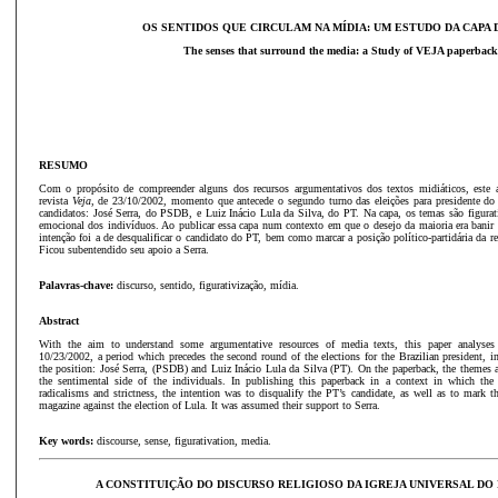
OS SENTIDOS QUE CIRCULAM NA MÍDIA: UM ESTUDO DA CAPA 
The senses that surround the media: a Study of VEJA paperback
RESUMO
Com o propósito de compreender alguns dos recursos argumentativos dos textos midiáticos, este a
revista
Veja
, de 23/10/2002, momento que antecede o segundo turno das eleições para presidente do
candidatos: José Serra, do PSDB, e Luiz Inácio Lula da Silva, do PT. Na capa, os temas são figurat
emocional dos indivíduos. Ao publicar essa capa num contexto em que o desejo da maioria era banir r
intenção foi a de desqualificar o candidato do PT, bem como marcar a posição político-partidária da rev
Ficou subentendido seu apoio a Serra.
Palavras-chave:
discurso, sentido, figurativização, mídia.
Abstract
With the aim to understand some argumentative resources of media texts, this paper analyses
10/23/2002, a period which precedes the second round of the elections for the Brazilian president, 
the position: José Serra, (PSDB) and Luiz Inácio Lula da Silva (PT). On the paperback, the themes a
the sentimental side of the individuals. In publishing this paperback in a context in which the
radicalisms and strictness, the intention was to disqualify the PT’s candidate, as well as to mark th
magazine against the election of Lula. It was assumed their support to Serra.
Key words:
discourse, sense, figurativation, media.
A CONSTITUIÇÃO DO DISCURSO RELIGIOSO DA IGREJA UNIVERSAL DO