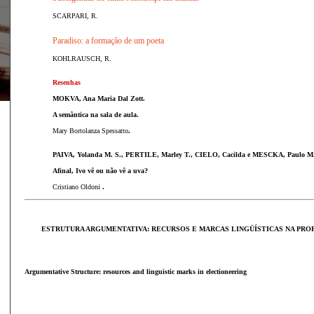
SCARPARI, R.
Paradiso: a formação de um poeta
KOHLRAUSCH, R.
Resenhas
MOKVA, Ana Maria Dal Zott.
A semântica na sala de aula.
Mary Bortolanza Spessatto
.
PAIVA, Yolanda M. S., PERTILE, Marley T., CIELO, Cacilda e MESCKA, Paulo M
Afinal, Ivo vê ou não vê a uva?
Cristiano Oldoni
.
ESTRUTURA ARGUMENTATIVA: RECURSOS E MARCAS LINGÜÍSTICAS NA PRO
Argumentative Structure: resources and linguistic marks in electioneering