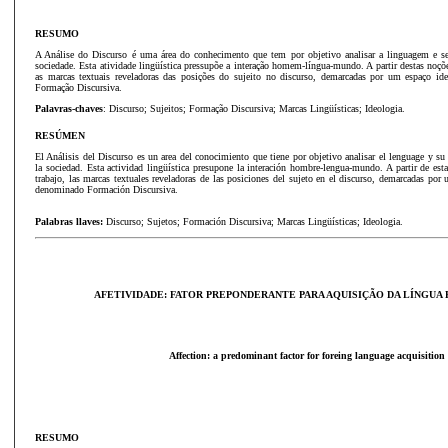
RESUMO
A Análise do Discurso é uma área do conhecimento que tem por objetivo analisar a linguagem e se
sociedade. Esta atividade lingüística pressupõe a interação homem-língua-mundo. A partir destas noçõe
as marcas textuais reveladoras das posições do sujeito no discurso, demarcadas por um espaço id
Formação Discursiva.
Palavras-chaves
: Discurso; Sujeitos; Formação Discursiva; Marcas Lingüísticas; Ideologia.
RESÚMEN
El Análisis del Discurso es un area del conocimiento que tiene por objetivo analisar el lenguage y su
la sociedad. Esta actividad lingüística presupone la interación hombre-lengua-mundo. A partir de esta
trabajo, las marcas textuales reveladoras de las posiciones del sujeto en el discurso, demarcadas por 
denominado Formación Discursiva.
Palabras llaves:
Discurso; Sujetos; Formación Discursiva; Marcas Lingüísticas; Ideologia.
AFETIVIDADE: FATOR PREPONDERANTE PARA AQUISIÇÃO DA LÍNGUA
Affection: a predominant factor for foreing language acquisition
RESUMO