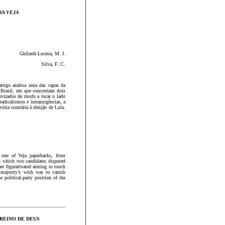
DA
VEJA
Ghilardi-Lucena, M. I.
Silva, F. C.
rtigo analisa uma das capas da
 Brasil, em que concorriam dois
ivizados de modo a tocar o lado
adicalismos e intransigências, a
ista contrária à eleição de Lula.
 one of Veja paperbacks, from
in which two candidates disputed
re figurativated aiming to touch
 majority’s wish was to vanish
e political-party position of the
 REINO DE DEUS