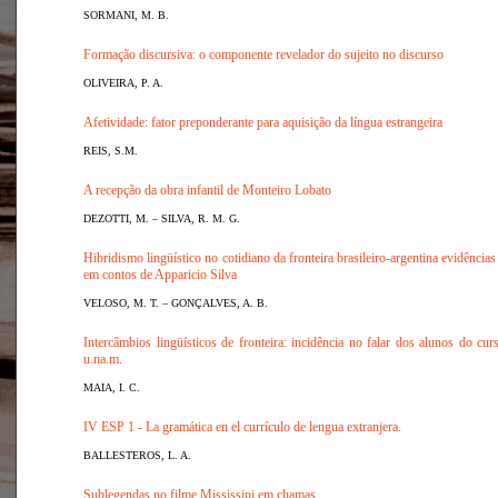
SORMANI, M. B.
Formação discursiva: o componente revelador do sujeito no discurso
OLIVEIRA, P. A.
Afetividade: fator preponderante para aquisição da língua estrangeira
REIS, S.M.
A recepção da obra infantil de Monteiro Lobato
DEZOTTI, M. – SILVA, R. M. G.
Hibridismo lingüístico no cotidiano da fronteira brasileiro-argentina evidência
em contos de Apparicio Silva
VELOSO, M. T. – GONÇALVES, A. B.
Intercâmbios lingüísticos de fronteira: incidência no falar dos alunos do cu
u.na.m
.
MAIA, I. C.
IV ESP 1 - La gramática en el currículo de lengua extranjera.
BALLESTEROS, L. A.
Sublegendas no filme Mississipi em chamas