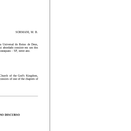
SORMANI, M. B.
reja Universal do Reino de Deus,
qui abordado consiste em um dos
raraquara – SP, neste ano.
l Church of the God’s Kingdom,
onsists of one of the chapters of
NO DISCURSO