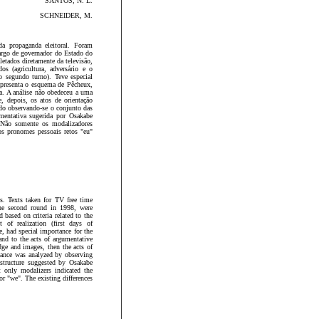
SANTOS, N. L.
SCHNEIDER, M.
da propaganda eleitoral. Foram
 cargo de governador do Estado do
etados diretamente da televisão,
os (agricultura, adversário e o
o segundo turno). Teve especial
 apresenta o esquema de Pêcheux,
va. A análise não obedeceu a uma
, depois, os atos de orientação
do observando-se o conjunto das
mentativa sugerida por Osakabe
. Não somente os modalizadores
s pronomes pessoais retos "eu"
s. Texts taken for TV free time
the second round in 1998, were
 based on criteria related to the
of realization (first days of
, had special importance for the
and to the acts of argumentative
edge and images, then the acts of
rmance was analyzed by observing
 structure suggested by Osakabe
 only modalizers indicated the
r "we". The existing differences