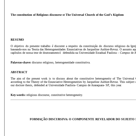
The constitution of Religious discourse st The Universal Church of the God’s Kigdom
RESUMO
O objetivo do presente trabalho é discorrer a respeito da constituição do discurso religioso da Ig
baseando-nos na Teoria das Heterogeneidades Enunciativas de Jacqueline Authier-Revuz. O assunto a
capítulos de nossa tese de doutoramento1 defendida na Universidade Estadual Paulista –
Campus
de A
Palavras-chave:
discurso religioso, heterogeneidade constitutiva.
ABSTRACT
The aim of the present work is to discuss about the constitutive heterogeneity of The Universa
according to the Theory of the Enunciative Heterogeneities by Jacqueline Authier-Revuz. This subject c
our doctore thesis, defended at Universidade Paulista- Campus de Araraquara- SP, this year.
Key-words:
religious discourse, constitutive heterogeneity.
FORMAÇÃO DISCURSIVA: O COMPONENTE REVELADOR DO SUJEITO 