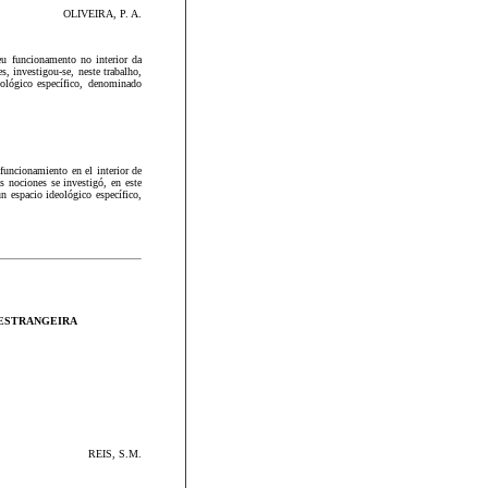
OLIVEIRA, P. A.
u funcionamento no interior da
s, investigou-se, neste trabalho,
eológico específico, denominado
 funcionamiento en el interior de
s nociones se investigó, en este
un espacio ideológico específico,
 ESTRANGEIRA
REIS, S.M.