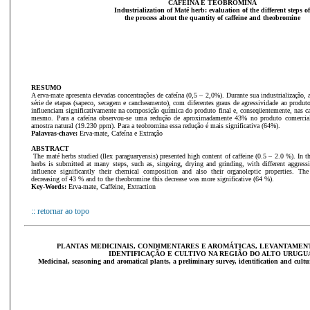
CAFEÍNA E TEOBROMINA
Industrialization of Maté herb: evaluation of the different steps of
the process about the quantity of caffeine and theobromine
RESUMO
A erva-mate apresenta elevadas concentrações de cafeína (0,5 – 2,0%). Durante sua industrialização,
série de etapas (sapeco, secagem e cancheamento), com diferentes graus de agressividade ao produt
influenciam significativamente na composição química do produto final e, conseqüentemente, nas car
mesmo. Para a cafeína observou-se uma redução de aproximadamente 43% no produto comercia
amostra natural (19.230 ppm). Para a teobromina essa redução é mais significativa (64%).
Palavras-chave:
Erva-mate, Cafeína e Extração
ABSTRACT
The maté herbs studied (Ilex paraguaryensis) presented high content of caffeine (0.5 – 2.0 %). In th
herbs is submitted at many steps, such as, singeing, drying and grinding, with different aggressi
influence significantly their chemical composition and also their organoleptic properties. The
decreasing of 43 % and to the theobromine this decrease was more significative (64 %).
Key-Words:
Erva-mate, Caffeine, Extraction
:: retornar ao topo
PLANTAS MEDICINAIS, CONDIMENTARES E AROMÁTICAS, LEVANTAMEN
IDENTIFICAÇÃO E
CULTIVO NA REGIÃO DO ALTO URUGU
Medicinal, seasoning and aromatical plants, a preliminary survey, identification and cult