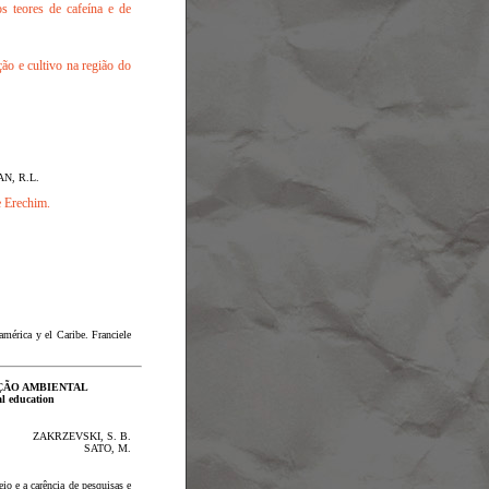
os teores de cafeína e de
ção e cultivo na região do
AN, R.L.
 Erechim.
américa y el Caribe.
Franciele
ÇÃO AMBIENTAL
l education
ZAKRZEVSKI, S. B.
SATO, M.
io e a carência de pesquisas e