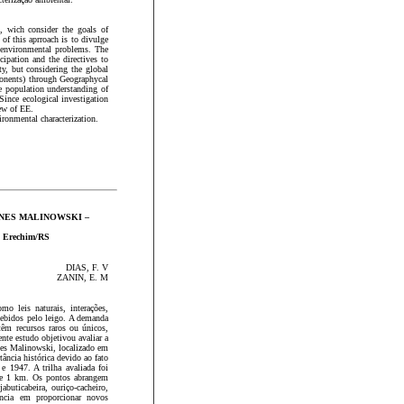
 wich consider the goals of
of this aprroach is to divulge
f environmental problems. The
pation and the directives to
y, but considering the global
ponents) through Geographycal
e population understanding of
ince ecological investigation
iew of EE.
ironmental characterization.
INES MALINOWSKI –
 - Erechim/RS
DIAS, F. V
ZANIN, E. M
mo leis naturais, interações,
cebidos pelo leigo. A demanda
têm recursos raros ou únicos,
nte estudo objetivou avaliar a
ines Malinowski, localizado em
ância histórica devido ao fato
e 1947. A trilha avaliada foi
 de 1 km. Os pontos abrangem
abuticabeira, ouriço-cacheiro,
ência em proporcionar novos