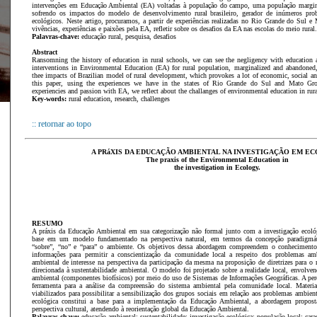
intervenções em Educação Ambiental (EA) voltadas à população do campo, uma população margin
sofrendo os impactos do modelo de desenvolvimento rural brasileiro, gerador de inúmeros prob
ecológicos. Neste artigo, procuramos, a partir de experiências realizadas no Rio Grande do Sul e
vivências, expe­riências e paixões pela EA, refletir sobre os desafios da EA nas escolas do meio rural.
Palavras-chave:
educação rural, pesquisa, desafios
Abstract
Ransomning the history of education in rural schools, we can see the negligency with education a
interventions in Environmental Education (EA) for rural population, marginalized and abandoned,
thee impacts of Brazilian model of rural development, which provokes a lot of economic, social a
this paper, using the experiences we have in the states of Rio Grande do Sul and Mato Gros
experiencies and passion with EA, we reflect about the challanges of environmental education in rura
Key-words:
rural education, research, challenges
:: retornar ao topo
A PRáXIS DA EDUCAÇÃO AMBIENTAL NA INVESTIGAÇÃO EM E
The praxis of the Environmental Education in
the investigation in Ecology.
RESUMO
A práxis da Educação Ambiental em sua categorização não formal junto com a investigação ecoló
base em um modelo fundamentado na perspectiva natural, em termos da concepção paradigmáti
“sobre”, “no” e “para” o ambiente. Os objetivos dessa abordagem compreendem o conhecimento 
informações para permitir a conscientização da comunidade local a respeito dos problemas amb
ambiental de interesse na perspectiva da participação da mesma na proposição de diretrizes para o
direcionada à sustentabilidade ambiental. O modelo foi projetado sobre a realidade local, envolven
ambiental (componentes biofísicos) por meio do uso de Sistemas de Informações Geográficas. A perc
ferramenta para a análise da compreensão do sistema ambiental pela comunidade local. Materia
viabilizados para possibilitar a sensibilização dos grupos sociais em relação aos problemas ambien
ecológica constitui a base para a implementação da Educação Ambiental, a abordagem propost
perspectiva cultural, atendendo à reorientação global da Educação Ambiental.
Palavras-chave:
educação ambiental; sustentabilidade; investigação ecológica; população local; cara