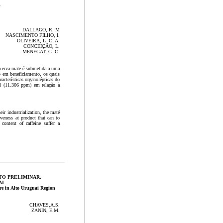
DALLAGO, R. M
NASCIMENTO FILHO, I.
OLIVEIRA, L. C. A.
CONCEIÇÃO, L.
MENEGAT, G. C.
 a erva-mate é submetida a uma
o em beneficiamento, os quais
acterísticas organolépticas do
l (11.306 ppm) em relação à
eir industrialization, the maté
veness at product that can to
 content of caffeine suffer a
TO PRELIMINAR,
AI
ure in Alto Uruguai Region
CHAVES,A.S.
ZANIN, E.M.