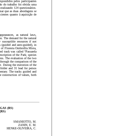
espondidos pelos participantes
ção do trabalho foi obtida uma
totalizando 124 questionários.
rmar que as duas abordagens se
ientes ­quanto à aquisição de
ppearances, as natural laws,
son. The demand for the natural
 susceptible resources if not
s (guided and auto-guided), in
 of Floresta Ombrofila Mista,
d track was called “Passarela
scription of the Park; species
uens. The evaluation of the two
 through the comparison of the
ce. During the execution of the
folder and 31 lead for persos
entary. The tracks guided and
he construction of values, both
AS (RS)
 (RS)
SMANIOTTO, M.
ZANIN, E. M.
HENKE-OLIVEIRA, C.