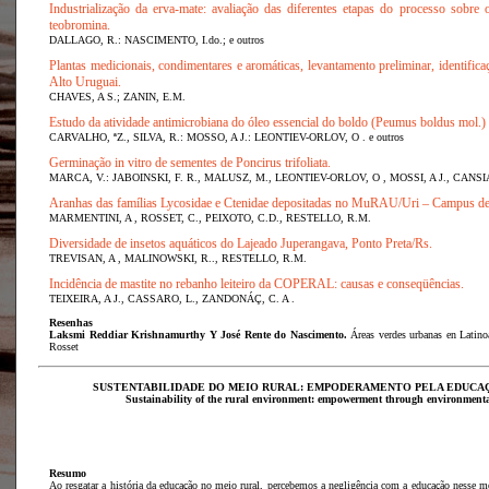
Industrialização da erva-mate: avaliação das diferentes etapas do processo sobre 
teobromina.
DALLAGO, R.: NASCIMENTO, I.do.; e outros
Plantas medicionais, condimentares e aromáticas, levantamento preliminar, identifica
Alto Uruguai.
CHAVES, A S.; ZANIN, E.M.
Estudo da atividade antimicrobiana do óleo essencial do boldo (Peumus boldus mol.)
CARVALHO, ªZ., SILVA, R.: MOSSO, A J.: LEONTIEV-ORLOV, O . e outros
Germinação in vitro de sementes de Poncirus trifoliata.
MARCA, V.: JABOINSKI, F. R., MALUSZ, M., LEONTIEV-ORLOV, O , MOSSI, A J., CANSI
Aranhas das famílias Lycosidae e Ctenidae depositadas no MuRAU/Uri – Campus de
MARMENTINI, A , ROSSET, C., PEIXOTO, C.D., RESTELLO, R.M.
Diversidade de insetos aquáticos do Lajeado Juperangava, Ponto Preta/Rs.
TREVISAN, A , MALINOWSKI, R.., RESTELLO, R.M.
Incidência de mastite no rebanho leiteiro da COPERAL: causas e conseqüências.
TEIXEIRA, A J., CASSARO, L., ZANDONÁÇ, C. A .
Resenhas
Laksmi Reddiar Krishnamurthy Y José Rente do Nascimento.
Áreas verdes urbanas en Latino
Rosset
SUSTENTABILIDADE DO MEIO RURAL: EMPODERAMENTO PELA EDUCA
Sustainability of the rural environment: empowerment through environmenta
Resumo
Ao resgatar a história da educação no meio rural, percebemos a negligência com a educação nesse me