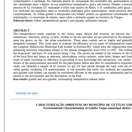
conhecimentos e satisfação, foi realizada através da comparação dos resultados dos questionários r
das caminhadas antes e depois da sua experiência interpretativa (pré e pós-testes). Durante a execu
amostra de 62 visitantes (31 realizaram a trilha com auxílio de fôlder, e 31 conduzidos pelo guia), 
Foi verificado um equilíbrio entre os resultados analisados pelos questionários, sendo possível afi
complementam. As trilhas guiada e autoguiada com folheto podem ser igualmente consideradas efic
informações e à construção de valores, tanto sobre o ambiente quanto ao histórico do Parque.
Palavras-chave:
trilhas interpretativas guiada e auto-guiada, ambientes naturais
ABSTRACT
The interpretatives tracks translate to the visitor many factors that however are beyond the a
interactions, functions, history or facts, evident to for the specialist are not perceived by the layper
areas has grown on the the urban populations. These areas contain rare or fragile and generally
adequately maneged. This study aims to evaluate the efficiency of two types of interpretatives track
the Longines Malinowski Municipal Park located in Erechim-RS, which have the vegetacional type
presenting historical importance related to the animal management from 1916 to 1947. The evaluate
das Araucarias” and have 10 stop points along 1 km. The points are related to the subjects as the de
of the local flora and fauna, as araucaria, jaboticabeira, ouriço cacheiro, some birds, fungos and liq
types of tracks cocerning its efficiency in providing to new knowledge and satisfaction, was carried
results of the questionnaires answered for the participants before and after its interpretative experien
study was obtained a sample of 62 visitors we got (31 had carried through the track with aid of 
called guide), totalizing 124 questionnaires. It was possible that verify two methods are complem
auto-guided with folders can equally be considered efficient in the acquisition of information and t
related to the environment and the description of the Park.
Key-words:
guided and auto-guided, surrounding interpretative natural tracks
:: retornar ao topo
CARACTERIZAÇÃO AMBIENTAL DO MUNICÍPIO DE GETÚLIO VARG
Environmental Characterization of Getúlio Vargas municipal district