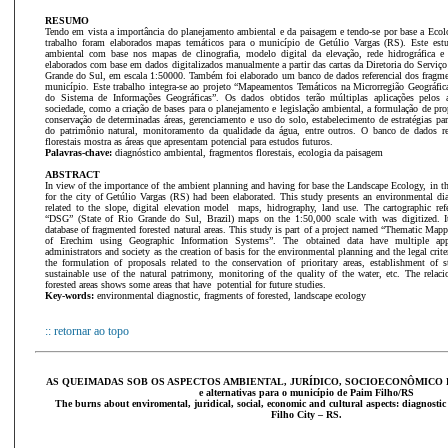
RESUMO
Tendo em vista a importância do planejamento ambiental e da paisagem e tendo-se por base a Ecol
trabalho foram elaborados mapas temáticos para o município de Getúlio Vargas (RS). Este est
ambiental com base nos mapas de clinografia, modelo digital da elevação, rede hidrográfica 
elaborados com base em dados digitalizados manualmente a partir das cartas da Diretoria do Serviç
Grande do Sul, em escala 1:50000. Também foi elaborado um banco de dados referencial dos fragmen
município. Este trabalho integra-se ao projeto “Mapeamentos Temáticos na Microrregião Geográfi
do Sistema de Informações Geográficas”. Os dados obtidos terão múltiplas aplicações pelos 
sociedade, como a criação de bases para o planejamento e legislação ambiental, a formulação de pr
conservação de determinadas áreas, gerenciamento e uso do solo, estabelecimento de estratégias par
do patrimônio natural, monitoramento da qualidade da água, entre outros. O banco de dados re
florestais mostra as áreas que apresentam potencial para estudos futuros.
Palavras-chave:
diagnóstico ambiental, fragmentos florestais, ecologia da paisagem
ABSTRACT
In view of the importance of the ambient planning and having for base the Landscape Ecology, in t
for the city of Getúlio Vargas (RS) had been elaborated. This study presents an environmental di
related to the slope, digital elevation model maps, hidrography, land use. The cartographic re
“DSG” (State of Rio Grande do Sul, Brazil) maps on the 1:50,000 scale with was digitized. It
database of fragmented forested natural areas. This study is part of a project named “Thematic Ma
of Erechim using Geographic Information Systems”. The obtained data have multiple appl
administrators and society as the creation of basis for the environmental planning and the legal crit
the formulation of proposals related to the conservation of prioritary areas, establishment of st
sustainable use of the natural patrimony, monitoring of the quality of the water, etc. The relaci
forested areas shows some areas that have potential for future studies.
Key-words:
environmental diagnostic, fragments of forested, landscape ecology
:: retornar ao topo
AS QUEIMADAS SOB OS ASPECTOS AMBIENTAL, JURÍDICO, SOCIOECONÔMICO E 
e
alternativas para o município de Paim Filho/RS
The burns about enviromental, juridical, social, economic and cultural aspects: diagnostic
Filho City – RS.