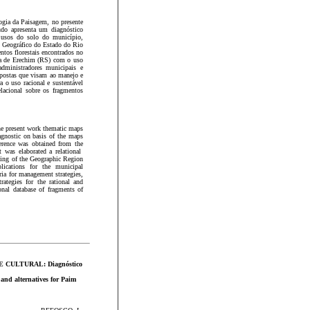
ogia da Paisagem, no presente
udo apresenta um diagnóstico
e usos do solo do município,
o Geográfico do Estado do Rio
tos florestais encontrados no
ca de Erechim (RS) com o uso
administradores municipais e
opostas que visam ao manejo e
a o uso racional e sustentável
lacional sobre os fragmentos
he present work thematic maps
agnostic on basis of the maps
ference was obtained from the
 was elaborated a relational
pping of the Geographic Region
ications for the municipal
eria for management strategies,
rategies for the rational and
onal database of fragments of
CULTURAL: Diagnóstico
 and alternatives for Paim