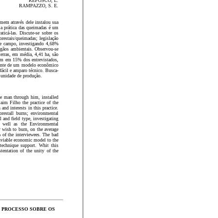
REFOSCO, L.
RAMPAZZO, S. E.
omem através dele instalou sua
 a prática das queimadas é um
ticá-las. Discute-se sobre os
orestais/queimadas; legislação
e de campo, investigando 4,68%
rgãos ambientais. Observou-se
erras, em média, 4,41 ha, são
cem em 15% dos entrevistados,
rente de um modelo econômico
fácil e amparo técnico. Busca-
a unidade de produção.
The man through him, installed
Paim Filho the practice of the
and interests in this practice.
forestall burns; environmental
l and field type, investigating
s well as the Environmental
y wish to burn, on the average
 of the interviewees. The bad
 unviable economic model to the
 technique support. Whit this
stentation of the unity of the
O PROCESSO SOBRE OS