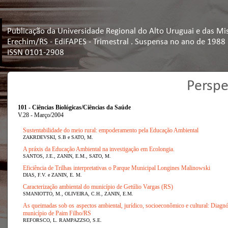
Publicação da Universidade Regional do Alto Uruguai e das Mi
Erechim/RS - EdiFAPES - Trimestral . Suspensa no ano de 1988
ISSN 0101-2908
Perspe
101 - Ciências Biológicas/Ciências da Saúde
V.28 - Março/2004
Sustentabilidade do meio rural: empoderamento pela Educação Ambiental
ZAKRDEVSKI, S.B e SATO, M.
A práxis da Educação Ambiental na investigação em Ecolongia.
SANTOS, J.E., ZANIN, E.M., SATO, M.
Eficiência de Trilhas interpretativas o Parque Municipal Longines Malinowski
DIAS, F.V. e ZANIN, E. M.
Caracterização ambiental do município de Getúlio Vargas (RS)
SMANIOTTO, M., OLIVEIRA, C.H., ZANIN, E.M.
As queimadas sob os aspectos ambiental, jurídico, socioeconômico e cultural: Diagnós
município de Paim Filho/RS
REFORSCO, L. RAMPAZZSO, S.E.