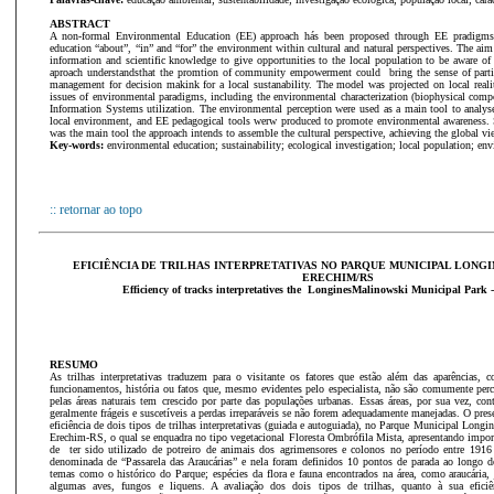
ABSTRACT
A non-formal Environmental Education (EE) approach hás been proposed through EE pradigms,
education “about”, “in” and “for” the environment within cultural and natural perspectives. The aim 
information and scientific knowledge to give opportunities to the local population to be aware o
aproach understandsthat the promtion of community empowerment could bring the sense of partici
management for decision makink for a local sustanability. The model was projected on local realit
issues of environmental paradigms, including the environmental characterization (biophysical com
Information Systems utilization. The environmental perception were used as a main tool to analys
local environment, and EE pedagogical tools werw produced to promote environmental awareness. S
was the main tool the approach intends to assemble the cultural perspective, achieving the global v
Key-words:
environmental education; sustainability; ecological investigation; local population; env
:: retornar ao topo
EFICIÊNCIA DE TRILHAS INTERPRETATIVAS NO PARQUE MUNICIPAL LONG
ERECHIM/RS
Efficiency of tracks interpretatives the LonginesMalinowski Municipal Park
RESUMO
As trilhas interpretativas traduzem para o visitante os fatores que estão além das aparências, co
funcionamentos, história ou fatos que, mesmo evidentes pelo especialista, não são comumente per
pelas áreas naturais tem crescido por parte das populações urbanas. Essas áreas, por sua vez, con
geralmente frágeis e suscetíveis a perdas irreparáveis se não forem adequadamente manejadas. O prese
eficiência de dois tipos de trilhas interpretativas (guiada e autoguiada), no Parque Municipal Long
Erechim-RS, o qual se enquadra no tipo vegetacional Floresta Ombrófila Mista, apresentando import
de ter sido utilizado de potreiro de animais dos agrimensores e colonos no período entre 1916 
denominada de “Passarela das Araucárias” e nela foram definidos 10 pontos de parada ao longo
temas como o histórico do Parque; espécies da flora e fauna encontrados na área, como araucária, j
algumas aves, fungos e liquens. A avaliação dos dois tipos de trilhas, quanto à sua efici