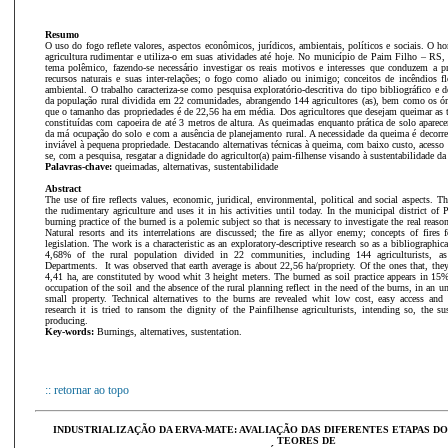
Resumo
O uso do fogo reflete valores, aspectos econômicos, jurídicos, ambientais, políticos e sociais. O h
agricultura rudimentar e utiliza-o em suas atividades até hoje. No município de Paim Filho – RS,
tema polêmico, fazendo-se necessário investigar os reais motivos e interesses que conduzem a pra
recursos naturais e suas inter-relações; o fogo como aliado ou inimigo; conceitos de incêndios fl
ambiental. O trabalho caracteriza-se como pesquisa exploratório-descritiva do tipo bibliográfico 
da população rural dividida em 22 comunidades, abrangendo 144 agricultores (as), bem como os ó
que o tamanho das propriedades é de 22,56 ha em média. Dos agricultores que desejam queimar as t
constituídas com capoeira de até 3 metros de altura. As queimadas enquanto prática de solo apare
da má ocupação do solo e com a ausência de planejamento rural. A necessidade da queima é decor
inviável à pequena propriedade. Destacando alternativas técnicas à queima, com baixo custo, acesso 
se, com a pesquisa, resgatar a dignidade do agricultor(a) paim-filhense visando à sustentabilidade d
Palavras-chave:
queimadas, alternativas, sustentabilidade
Abstract
The use of fire reflects values, economic, juridical, environmental, political and social aspects. 
the rudimentary agriculture and uses it in his activities until today. In the municipal district of 
burning practice of the burned is a polemic subject so that is necessary to investigate the real reason 
Natural resorts and its interrelations are discussed; the fire as allyor enemy; concepts of fires 
legislation. The work is a characteristic as an exploratory-descriptive research so as a bibliographica
4,68% of the rural population divided in 22 communities, including 144 agriculturists, a
Departments. It was observed that earth average is about 22,56 ha/propriety. Of the ones that, the
4,41 ha, are constituted by wood whit 3 height meters. The burned as soil practice appears in 15%
occupation of the soil and the absence of the rural planning reflect in the need of the burns, in an
small property. Technical alternatives to the burns are revealed whit low cost, easy access and
research it is tried to ransom the dignity of the Painfilhense agriculturists, intending so, the su
producing.
Key-words:
Burnings, alternatives, sustentation.
:: retornar ao topo
INDUSTRIALIZAÇÃO DA ERVA-MATE: AVALIAÇÃO DAS DIFERENTES ETAPAS D
TEORES DE