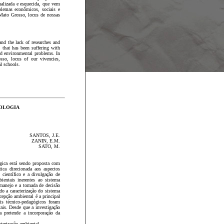
alizada e esquecida, que vem
lemas econômicos, ­sociais e
 Mato Grosso, locus de nossas
nd the lack of researches and
 that has been suffering with
nd environmental problems. In
so, locus of our vivencies,
l schools.
COLOGIA
SANTOS, J.E.
ZANIN, E.M.
SATO, M.
gica está sendo proposta com
ca direcionada aos aspectos
científico e a divulgação de
ientais inerentes ao sistema
 manejo e a tomada de decisão
do a caracterização do sistema
epção ambiental é a principal
is técnico-pedagógicos foram
tais. Desde que a investigação
a pretende a incorporação da
cterização ambiental.