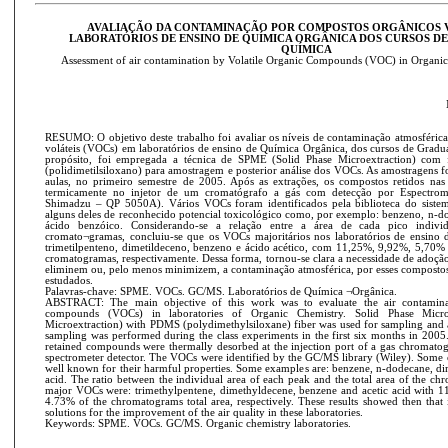
AVALIAÇÃO DA CONTAMINAÇÃO POR COMPOSTOS ORGÂNICOS 
LABORATÓRIOS DE ENSINO DE QUÍMICA ORGÂNICA DOS CURSOS D
QUÍMICA
Assessment of air contamination by Volatile Organic Compounds (VOC) in Organi
RESUMO: O objetivo deste trabalho foi avaliar os níveis de contaminação atmosféric
voláteis (VOCs) em laboratórios de ensino de Química Orgânica, dos cursos de Gradu
propósito, foi empregada a técnica de SPME (Solid Phase Microextraction) com 
(polidimetilsiloxano) para amostragem e posterior análise dos VOCs. As amostragens f
aulas, no primeiro semestre de 2005. Após as extrações, os compostos retidos nas
termicamente no injetor de um cromatógrafo a gás com detecção por Espectro
Shimadzu – QP 5050A). Vários VOCs foram identificados pela biblioteca do sist
alguns deles de reconhecido potencial toxicológico como, por exemplo: benzeno, n-d
ácido benzóico. Considerando-se a relação entre a área de cada pico indivi
cromato¬gramas, concluiu-se que os VOCs majoritários nos laboratórios de ensino 
trimetilpenteno, dimetildeceno, benzeno e ácido acético, com 11,25%, 9,92%, 5,70% 
cromatogramas, respectivamente. Dessa forma, tornou-se clara a necessidade de adoçã
eliminem ou, pelo menos minimizem, a contaminação atmosférica, por esses compostos
estudados.
Palavras-chave: SPME. VOCs. GC/MS. Laboratórios de Química ¬Orgânica.
ABSTRACT: The main objective of this work was to evaluate the air contaminat
compounds (VOCs) in laboratories of Organic Chemistry. Solid Phase Microe
Microextraction) with PDMS (polydimethylsiloxane) fiber was used for sampling and 
sampling was performed during the class experiments in the first six months in 2005. 
retained compounds were thermally desorbed at the injection port of a gas chromato
spectrometer detector. The VOCs were identified by the GC/MS library (Wiley). Some 
well known for their harmful properties. Some examples are: benzene, n-dodecane, di
acid. The ratio between the individual area of each peak and the total area of the c
major VOCs were: trimethylpentene, dimethyldecene, benzene and acetic acid with 
4.73% of the chromatograms total area, respectively. These results showed then that i
solutions for the improvement of the air quality in these laboratories.
Keywords: SPME. VOCs. GC/MS. Organic chemistry laboratories.