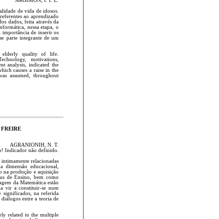
ARGIMON, I. I. L.
lidade de vida de idosos.
referentes ao aprendizado
dos dados, feita através da
formática, nessa etapa, o
 importância de inserir os
se parte integrante de um
lderly quality of life.
echnology, motivations,
nt analysis, indicated the
hich causes a raise in the
 was assumed, throughout
 FREIRE
AGRANIONIH, N. T.
! Indicador não definido.
intimamente relacionadas
 a dimensão educacional,
to na produção e aquisição
raus de Ensino, bem como
izagem da Matemática estão
a vir a constituir-se num
significados, na referida
diálogos entre a teoria de
y related to the multiple