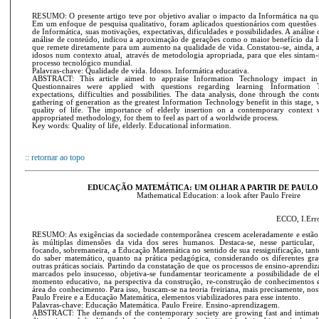
RESUMO: O presente artigo teve por objetivo avaliar o impacto da Informática na qua
Em um enfoque de pesquisa qualitativo, foram aplicados questionários com questões 
de Informática, suas motivações, expectativas, dificuldades e possibilidades. A análise 
análise de conteúdo, indicou a aproximação de gerações como o maior benefício da In
que remete diretamente para um aumento na qualidade de vida. Constatou-se, ainda, a
idosos num contexto atual, através de metodologia apropriada, para que eles sintam-
processo tecnológico mundial.
Palavras-chave: Qualidade de vida. Idosos. Informática educativa.
ABSTRACT: This article aimed to appraise Information Technology impact in e
Questionnaires were applied with questions regarding learning Information T
expectations, difficulties and possibilities. The data analysis, done through the conte
gathering of generation as the greatest Information Technology benefit in this stage, w
quality of life. The importance of elderly insertion on a contemporary context
appropriated methodology, for them to feel as part of a worldwide process.
Key words: Quality of life, elderly. Educational information.
:: retornar ao topo
EDUCAÇÃO MATEMÁTICA: UM OLHAR A PARTIR DE PAULO
Mathematical Education: a look after Paulo Freire
ECCO, I.Erro
RESUMO: As exigências da sociedade contemporânea crescem aceleradamente e estão 
às múltiplas dimensões da vida dos seres humanos. Destaca-se, nesse particular,
focando, sobremaneira, a Educação Matemática no sentido de sua ressignificação, tan
do saber matemático, quanto na prática pedagógica, considerando os diferentes g
outras práticas sociais. Partindo da constatação de que os processos de ensino-aprend
marcados pelo insucesso, objetiva-se fundamentar teoricamente a possibilidade de el
momento educativo, na perspectiva da construção, re-construção de conhecimentos e 
área do conhecimento. Para isso, buscam-se na teoria freiriana, mais precisamente, nos 
Paulo Freire e a Educação Matemática, elementos viabilizadores para esse intento.
Palavras-chave: Educação Matemática. Paulo Freire. Ensino-aprendizagem.
ABSTRACT: The demands of the contemporary society are growing fast and intimatel