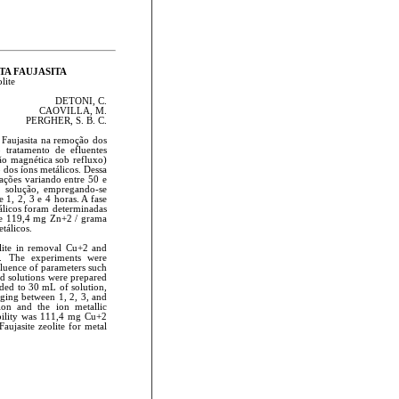
TA FAUJASITA
lite
DETONI, C.
CAOVILLA, M.
PERGHER, S. B. C.
 Faujasita na remoção dos
tratamento de efluentes
ção magnética sob refluxo)
 dos íons metálicos. Dessa
ações variando entre 50 e
 solução, empregando-se
 1, 2, 3 e 4 horas. A fase
tálicos foram determinadas
 e 119,4 mg Zn+2 / grama
tálicos.
olite in removal Cu+2 and
t. The experiments were
fluence of parameters such
rd solutions were prepared
ded to 30 mL of solution,
ging between 1, 2, 3, and
on and the ion metallic
bility was 111,4 mg Cu+2
aujasite zeolite for metal