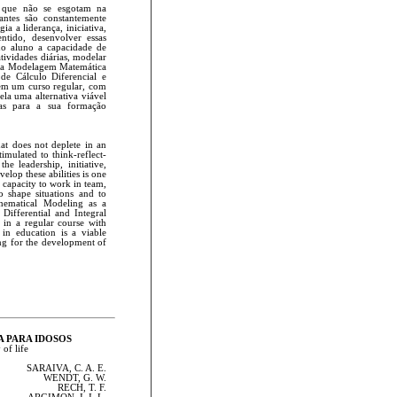
 que não se esgotam na
ntes são constantemente
gia a liderança, iniciativa,
ntido, desenvolver essas
no aluno a capacidade de
tividades diárias, modelar
mos a Modelagem Matemática
de Cálculo Diferencial e
o em um curso regular, com
ela uma alternativa viável
das para a sua formação
t does not deplete in an
timulated to think-reflect-
he leadership, initiative,
elop these abilities is one
e capacity to work in team,
o shape situations and to
thematical Modeling as a
Differential and Integral
t in a regular course with
in education is a viable
ing for the development of
A PARA IDOSOS
of life
SARAIVA, C. A. E.
WENDT, G. W.
RECH, T. F.