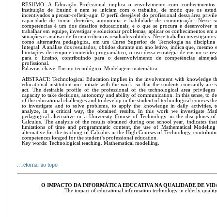
RESUMO: A Educação Profissional implica o envolvimento com conhecimentos
instituição de Ensino e nem se iniciam com o trabalho, de modo que os estuda
incentivados a pensar-refletir-agir. O perfil desejável do profissional dessa área privile
capacidade de tomar decisões, autonomia e habilidade de comunicação. Nesse se
competências é um dos desafios educacionais, e o que se procura é desenvolver 
trabalhar em equipe, investigar e solucionar problemas, aplicar os conhecimentos em a
situações e analisar de forma crítica os resultados obtidos. Neste trabalho investiga
como alternativa pedagógica, em um Curso Superior de Tecnologia na disciplina 
Integral. A análise dos resultados, obtidos durante um ano letivo, indica que, mesm
limitações de tempo e conteúdo programático, o uso dessa estratégia de ensino se rev
para o Ensino, contribuindo para o desenvolvimento de competências almeja
profissional.
Palavras-chave: Ensino tecnológico. Modelagem matemática.
ABSTRACT: Technological Education implies in the involvement with knowledge tha
educational institution nor initiate with the work, so that the students constantly are s
act. The desirable profile of the professional of the technological area privileges t
capacity to take decisions, autonomy and ability of communication. In this sense, to dev
of the educational challenges and to develop in the student of technological courses th
to investigate and to solve problems, to apply the knowledge in daily activities, t
analyze, in a critical way, the obtained results. In this work we investigate Ma
pedagogical alternative in a University Course of Technology in the disciplines of 
Calculus. The analysis of the results obtained during one school year, indicates tha
limitations of time and programmatic content, the use of Mathematical Modeling 
alternative for the teaching of Calculus in the High Courses of Technology, contribut
competences longed for the student’s professional education.
Key words: Technological teaching. Mathematical modelling.
:: retornar ao topo
O IMPACTO DA INFORMÁTICA EDUCATIVA NA QUALIDADE DE VID
The impact of educational information technology in elderly quality 