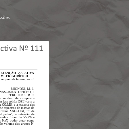
ssões
ctiva Nº 111
RETENÇÃO ¬SELETIVA
UM ¬FRIGORÍFICO
n compounds in samples of
MIGNONI, M. L.
NASCIMENTO FILHO, I.
PERGHER, S. B. C.
o modelo de compostos
em fase sólida (SPE) com a
um CG/MS, e a maioria dos
 de espectros de massas do
a resina XAD-4TM, foi de
dopadas”, a retenção da
tilamine foram de 55,2% e
ita NaX poder atuar como
pelo volume dos grupos N-