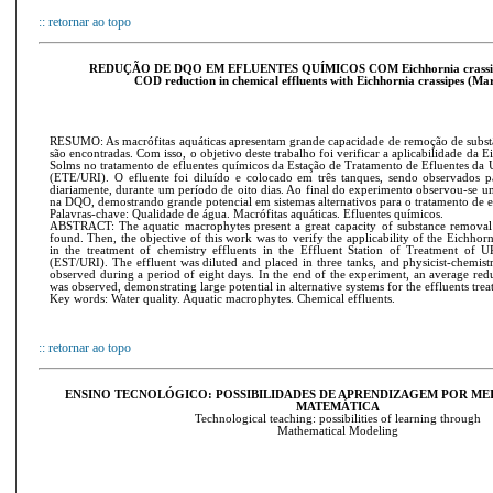
:: retornar ao topo
REDUÇÃO DE DQO EM EFLUENTES QUÍMICOS COM Eichhornia crassipe
COD reduction in chemical effluents with Eichhornia crassipes (Mar
RESUMO: As macrófitas aquáticas apresentam grande capacidade de remoção de subst
são encontradas. Com isso, o objetivo deste trabalho foi verificar a aplicabilidade da E
Solms no tratamento de efluentes químicos da Estação de Tratamento de Efluentes d
(ETE/URI). O efluente foi diluído e colocado em três tanques, sendo observados p
diariamente, durante um período de oito dias. Ao final do experimento observou-se
na DQO, demostrando grande potencial em sistemas alternativos para o tratamento de e
Palavras-chave: Qualidade de água. Macrófitas aquáticas. Efluentes químicos.
ABSTRACT: The aquatic macrophytes present a great capacity of substance removal 
found. Then, the objective of this work was to verify the applicability of the Eichhorn
in the treatment of chemistry effluents in the Effluent Station of Treatment of
(EST/URI). The effluent was diluted and placed in three tanks, and physicist-chemist
observed during a period of eight days. In the end of the experiment, an average re
was observed, demonstrating large potential in alternative systems for the effluents trea
Key words: Water quality. Aquatic macrophytes. Chemical effluents.
:: retornar ao topo
ENSINO TECNOLÓGICO: POSSIBILIDADES DE APRENDIZAGEM POR M
MATEMÁTICA
Technological teaching: possibilities of learning through
Mathematical Modeling