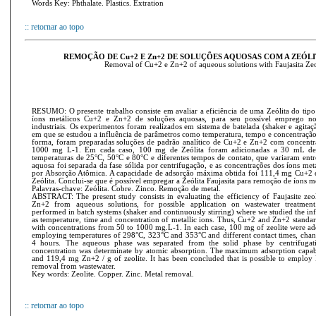
Words Key: Phthalate. Plastics. Extration
:: retornar ao topo
REMOÇÃO DE Cu+2 E Zn+2 DE SOLUÇÕES AQUOSAS COM A ZEÓLI
Removal of Cu+2 e Zn+2 of aqueous solutions with Faujasita Zeo
RESUMO: O presente trabalho consiste em avaliar a eficiência de uma Zeólita do tipo
íons metálicos Cu+2 e Zn+2 de soluções aquosas, para seu possível emprego no 
industriais. Os experimentos foram realizados em sistema de batelada (shaker e agita
em que se estudou a influência de parâmetros como temperatura, tempo e concentração
forma, foram preparadas soluções de padrão analítico de Cu+2 e Zn+2 com concentr
1000 mg L-1. Em cada caso, 100 mg de Zeólita foram adicionadas a 30 mL de
temperaturas de 25°C, 50°C e 80°C e diferentes tempos de contato, que variaram entre
aquosa foi separada da fase sólida por centrifugação, e as concentrações dos íons me
por Absorção Atômica. A capacidade de adsorção máxima obtida foi 111,4 mg Cu+2
Zeólita. Conclui-se que é possível empregar a Zeólita Faujasita para remoção de íons me
Palavras-chave: Zeólita. Cobre. Zinco. Remoção de metal.
ABSTRACT: The present study consists in evaluating the efficiency of Faujasite ze
Zn+2 from aqueous solutions, for possible application on wastewater treatmen
performed in batch systems (shaker and continuously stirring) where we studied the in
as temperature, time and concentration of metallic ions. Thus, Cu+2 and Zn+2 standa
with concentrations from 50 to 1000 mg.L-1. In each case, 100 mg of zeolite were ad
employing temperatures of 298°C, 323°C and 353°C and different contact times, chan
4 hours. The aqueous phase was separated from the solid phase by centrifugati
concentration was determinate by atomic absorption. The maximum adsorption capa
and 119,4 mg Zn+2 / g of zeolite. It has been concluded that is possible to employ F
removal from wastewater.
Key words: Zeolite. Copper. Zinc. Metal removal.
:: retornar ao topo