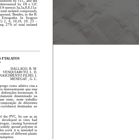
 monitored by TLC, and the
s determined by 1H e 12C
l-9-metoxi-3a,5a,8,8,11a-
 total isolated compounds,
mpound, Besides, in the B.
 Eriospatha. In Syagrus
E) 2, 6, 10,10, 19, 23 –
ing 27% of total isolated
S FTALATOS
s
DALLAGO, R. M.
VENQUIARUTO, L. D.
NASCIMENTO FILHO, I.
MENEGAT , G. C.
mprego como aditivo visa a
itro demonstraram que essa
o disfunções hormonais. A
plamente disseminado na
ase nisso, neste trabalho
composição de diferentes
correlatos) destinadas ao
of the PVC. Its use as an
es developed in vitro had
estrogen, causing hormonal
a widely spread polymer in
his work it is intended to
sition of different plastic
onsumption.