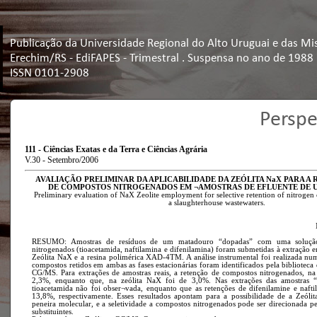
Publicação da Universidade Regional do Alto Uruguai e das Mi
Erechim/RS - EdiFAPES - Trimestral . Suspensa no ano de 1988
ISSN 0101-2908
Perspe
111 - Ciências Exatas e da Terra e Ciências Agrária
V.30 - Setembro/2006
AVALIAÇÃO PRELIMINAR DA APLICABILIDADE DA ZEÓLITA NaX PARA A 
DE COMPOSTOS NITROGENADOS EM ¬AMOSTRAS DE EFLUENTE DE 
Preliminary evaluation of NaX Zeolite employment for selective retention of nitroge
a slaughterhouse wastewaters.
RESUMO: Amostras de resíduos de um matadouro “dopadas” com uma soluçã
nitrogenados (tioacetamida, naftilamina e difenilamina) foram submetidas à extração 
Zeólita NaX e a resina polimérica XAD-4TM. A análise instrumental foi realizada n
compostos retidos em ambas as fases estacionárias foram identificados pela biblioteca
CG/MS. Para extrações de amostras reais, a retenção de compostos nitrogenados, n
2,3%, enquanto que, na zeólita NaX foi de 3,0%. Nas extrações das amostras “
tioacetamida não foi obser¬vada, enquanto que as retenções de difenilamine e naf
13,8%, respectivamente. Esses resultados apontam para a possibilidade de a Zeól
peneira molecular, e a seletividade a compostos nitrogenados pode ser direcionada 
substituintes.