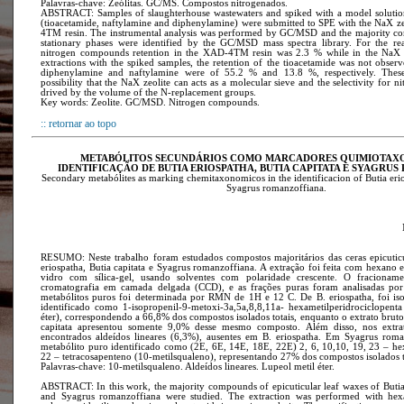
Palavras-chave: Zeólitas. GC/MS. Compostos nitrogenados.
ABSTRACT: Samples of slaughterhouse wastewaters and spiked with a model soluti
(tioacetamide, naftylamine and diphenylamine) were submitted to SPE with the NaX z
4TM resin. The instrumental analysis was performed by GC/MSD and the majority co
stationary phases were identified by the GC/MSD mass spectra library. For the rea
nitrogen compounds retention in the XAD-4TM resin was 2.3 % while in the NaX z
extractions with the spiked samples, the retention of the tioacetamide was not observ
diphenylamine and naftylamine were of 55.2 % and 13.8 %, respectively. These 
possibility that the NaX zeolite can acts as a molecular sieve and the selectivity for
drived by the volume of the N-replacement groups.
Key words: Zeolite. GC/MSD. Nitrogen compounds.
:: retornar ao topo
METABÓLITOS SECUNDÁRIOS COMO MARCADORES QUIMIOTAX
IDENTIFICAÇÃO DE BUTIA ERIOSPATHA, BUTIA CAPITATA E SYAGRU
Secondary metabólites as marking chemitaxonomicos in the identificacion of Butia erio
Syagrus romanzoffiana.
RESUMO: Neste trabalho foram estudados compostos majoritários das ceras epicuticu
eriospatha, Butia capitata e Syagrus romanzoffiana. A extração foi feita com hexano
vidro com sílica-gel, usando solventes com polaridade crescente. O fracionam
cromatografia em camada delgada (CCD), e as frações puras foram analisadas po
metabólitos puros foi determinada por RMN de 1H e 12 C. De B. eriospatha, foi is
identificado como 1-isopropenil-9-metoxi-3a,5a,8,8,11a- hexametilperidrociclopenta 
éter), correspondendo a 66,8% dos compostos isolados totais, enquanto o extrato bruto 
capitata apresentou somente 9,0% desse mesmo composto. Além disso, nos extrat
encontrados aldeídos lineares (6,3%), ausentes em B. eriospatha. Em Syagrus roma
metabólito puro identificado como (2E, 6E, 14E, 18E, 22E) 2, 6, 10,10, 19, 23 – hex
22 – tetracosapenteno (10-metilsqualeno), representando 27% dos compostos isolados t
Palavras-chave: 10-metilsqualeno. Aldeídos lineares. Lupeol metil éter.
ABSTRACT: In this work, the majority compounds of epicuticular leaf waxes of Butia 
and Syagrus romanzoffiana were studied. The extraction was performed with hexa