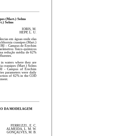
s (Mart.) Solms
t.) Solms
IORIS, M.
HEPP, L. U.
âncias em águas onde elas
ichhornia crassipes (Mart.)
a URI – Campus de Erechim
arâmetros físico-químicos
 uma redução média de 62%
fluentes.
in waters where they are
ia crassipes (Mart.) Solms
 URI - Campus of Erechim
ries parameters were daily
duction of 62% in the COD
tment.
EIO DA MODELAGEM
FERRUZZI., E. C.
ALMEIDA, L. M. W.
GONÇALVES, M. B.