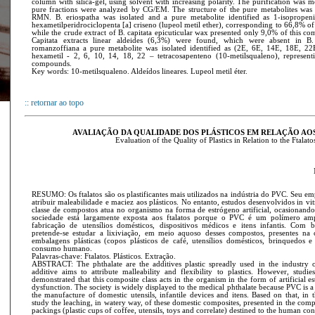
column with silica-gel, using solvent with increasing polarity. The purification was
pure fractions were analyzed by CG/EM. The structure of the pure metabolites wa
RMN. B. eriospatha was isolated and a pure metabolite identified as 1-isopropeni
hexametilperidrociclopenta [a] criseno (lupeol metil ether), corresponding to 66,8% of
while the crude extract of B. capitata epicuticular wax presented only 9,0% of this co
Capitata extracts linear aldeides (6,3%) were found, which were absent in B.
romanzoffiana a pure metabolite was isolated identified as (2E, 6E, 14E, 18E, 22
hexametil - 2, 6, 10, 14, 18, 22 – tetracosapenteno (10-metilsqualeno), represent
compounds.
Key words: 10-metilsqualeno. Aldeídos lineares. Lupeol metil éter.
:: retornar ao topo
AVALIAÇÃO DA QUALIDADE DOS PLÁSTICOS EM RELAÇÃO AO
Evaluation of the Quality of Plastics in Relation to the Ftalato
RESUMO: Os ftalatos são os plastificantes mais utilizados na indústria do PVC. Seu e
atribuir maleabilidade e maciez aos plásticos. No entanto, estudos desenvolvidos in v
classe de compostos atua no organismo na forma de estrógeno artificial, ocasionand
sociedade está largamente exposta aos ftalatos porque o PVC é um polímero am
fabricação de utensílios domésticos, dispositivos médicos e itens infantis. Com b
pretende-se estudar a lixiviação, em meio aquoso desses compostos, presentes na 
embalagens plásticas (copos plásticos de café, utensílios domésticos, brinquedos e 
consumo humano.
Palavras-chave: Ftalatos. Plásticos. Extração.
ABSTRACT: The phthalate are the additives plastic spreadly used in the industry 
additive aims to attribute malleability and flexibility to plastics. However, studi
demonstrated that this composite class acts in the organism in the form of artificial 
dysfunction. The society is widely displayed to the medical phthalate because PVC is 
the manufacture of domestic utensils, infantile devices and itens. Based on that, in t
study the leaching, in watery way, of these domestic composites, presented in the compo
packings (plastic cups of coffee, utensils, toys and correlate) destined to the human c