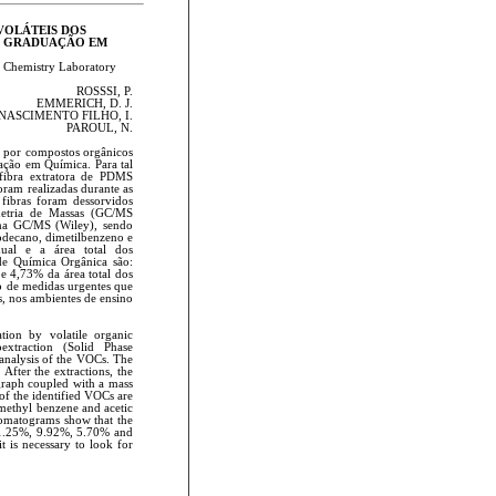
VOLÁTEIS DOS
E GRADUAÇÃO EM
c Chemistry Laboratory
ROSSSI, P.
EMMERICH, D. J.
NASCIMENTO FILHO, I.
PAROUL, N.
a por compostos orgânicos
ação em Química. Para tal
fibra extratora de PDMS
oram realizadas durante as
 fibras foram dessorvidos
metria de Massas (GC/MS
ema GC/MS (Wiley), sendo
odecano, dimetilbenzeno e
dual e a área total dos
de Química Orgânica são:
e 4,73% da área total dos
o de medidas urgentes que
, nos ambientes de ensino
ion by volatile organic
xtraction (Solid Phase
analysis of the VOCs. The
After the extractions, the
graph coupled with a mass
of the identified VOCs are
methyl benzene and acetic
hromatograms show that the
11.25%, 9.92%, 5.70% and
t is necessary to look for