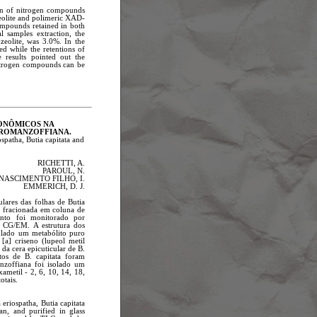
on of nitrogen compounds
eolite and polimeric XAD-
mpounds retained in both
l samples extraction, the
eolite, was 3.0%. In the
ed while the retentions of
results pointed out the
 nitrogen compounds can be
ONÔMICOS NA
S ROMANZOFFIANA.
spatha, Butia capitata and
RICHETTI, A.
PAROUL, N.
NASCIMENTO FILHO, I.
EMMERICH, D. J.
lares das folhas de Butia
 e fracionada em coluna de
ento foi monitorado por
r CG/EM. A estrutura dos
olado um metabólito puro
[a] criseno (lupeol metil
da cera epicuticular de B.
os de B. capitata foram
nzoffiana foi isolado um
ametil - 2, 6, 10, 14, 18,
otais.
eriospatha, Butia capitata
n, and purified in glass