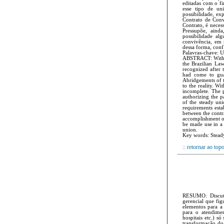
editadas com o f
esse tipo de uni
possibilidade, ex
Contrato de Conv
Contrato, é neces
Pressupõe, ainda
possibilidade al
convivência, em 
dessa forma, conf
Palavras-chave: U
ABSTRACT: With t
the Brazilian Law
recognized after 
had come to guar
Abridgements of t
to the reality. W
incomplete. The p
authorizing the p
of the steady uni
requirements esta
between the contra
accomplishment of 
be made use in a 
union.
Key words: Steady
:: retornar ao top
RESUMO: Discute
gerencial que fig
elementos para a
para o atendimen
hospitais etc.) s
transformação do 