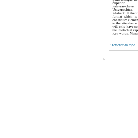
Superior.
Palavras-chave
Universitárias.
Abstract: It the
format which is 
constitutes eleme
to the attendance 
will only have su
the intelectual ca
Key words: Manage
:: retornar ao topo
© 201