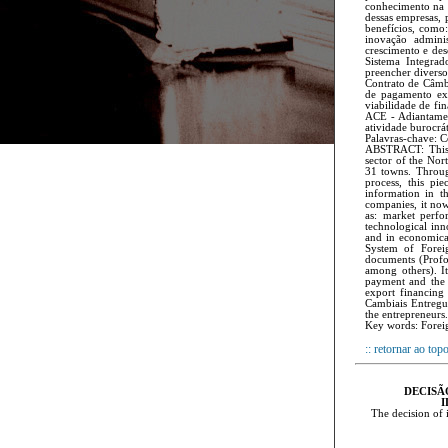
conhecimento na á
dessas empresas, 
benefícios, como
inovação adminis
crescimento e des
Sistema Integrad
preencher divers
Contrato de Câmbi
de pagamento exi
viabilidade de f
ACE - Adiantamen
ativida­de buroc
Palavras-chave: C
ABSTRACT: This a
sector of the Nor
31 towns. Through
process, this pi
information in th
companies, it now
as: market perfo
technological inn
and in economical
System of Foreig
documents (Profo
among others). I
payment and the N
export financin
Cambiais Entregue
the entrepreneurs.
Key words: Foreig
:: retornar ao top
DECISÃ
I
The decision of i