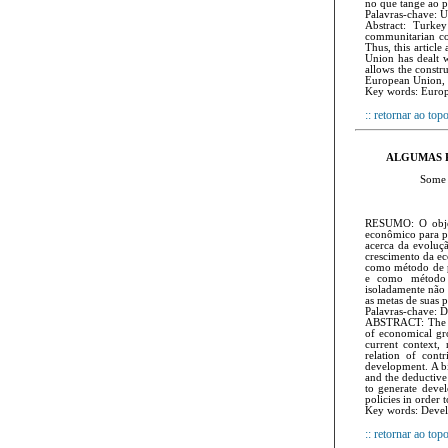
no que tange ao p
Palavras-chave: 
Abstract: Turke
communitarian con
Thus, this article
Union has dealt w
allows the constr
European Union, s
Key words: Europ
:: retornar ao top
ALGUMAS R
Some r
RESUMO: O objeto
econômico para pr
acerca da evoluçã
crescimento da ec
como método de pr
e como método 
isoladamente não 
as metas de suas 
Palavras-chave: 
ABSTRACT: The obj
of economical gro
current context,
relation of cont
development. A bi
and the deductive
to generate devel
policies in order
Key words: Devel
:: retornar ao top