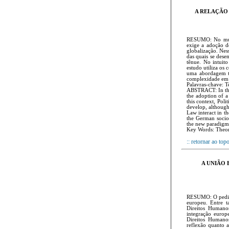
A RELAÇÃO 
RESUMO: No mund
exige a adoção d
globalização. Nes
das quais se dese
tênue. No intuit
estudo utiliza os
uma abordagem te
complexidade em 
Palavras-chave: Te
ABSTRACT: In the 
the adoption of a
this context, Poli
develop, although
Law interact in t
the German socio
the new paradigms,
Key Words: Theory
:: retornar ao top
A UNIÃO
RESUMO: O pedido
europeu. Entre t
Direitos Humano
integração euro
Direitos Humanos
reflexão quanto 