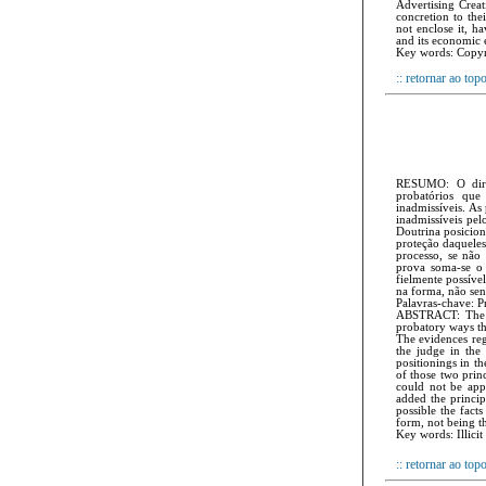
Advertising Creat
concretion to the
not enclose it, h
and its economic 
Key words: Copyri
:: retornar ao top
RESUMO: O direi
probatórios que
inadmissíveis. As 
inadmissíveis pel
Doutrina posicio­
proteção daqueles
processo, se não
prova soma-se o 
fielmente possíve
na forma, não se
Palavras-chave: Pr
ABSTRACT: The ri
probatory ways th
The evidences rega
the judge in the 
positionings in th
of those two prin
could not be appl
added the princip
possible the fact
form, not being t
Key words: Illicit
:: retornar ao top