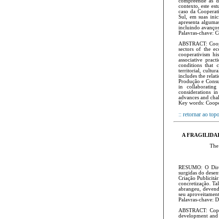
compreende as dim
contexto, este es
caso da Cooperat
Sul, em suas inic
apresenta algumas
incluindo avanços
Palavras-chave: C
ABSTRACT: Cooper
sectors of the e
cooperativism hi
associative prac
conditions that 
territorial, cultu
includes the rela
Produção e Consum
in collaborating
considerations i
advances and chall
Key words: Cooper
:: retornar ao top
A FRAGILIDA
The 
RESUMO: O Direit
surgidas do desen
Criação Publicitá
concretização. Ta
abrangeu, devendo
seu aproveitamen
Palavras-chave: Di
ABSTRACT: Copyri
development and t