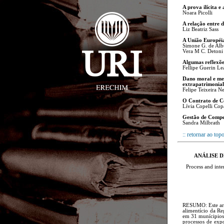
A prova ilícita e
Noara Picolli
A relação entre d
Liz Beatriz Sass
A União Européia
Simone G. de Al
Vera M C. Detoni
Algumas reflexõe
Fellipe Guerin Le
Dano moral e mei
extrapatrimonial
Felipe Teixeira N
O Contrato de C
Lívia Copelli Copa
Gestão de Compe
Sandra Milbrath
:: retornar ao top
ANÁLISE 
Process and inte
RESUMO: Este arti
alimentício da R
em 31 munícipios.
processos de expo