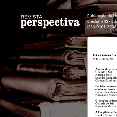
Publicação da U
Erechim/RS - Ed
ISSN 0101-2908
114 - Ciências Soc
V.31 - Junho/2007
Análise de proce
Grande o Sul
Adriana Storti
Leandro Langosk
Carmen Zamboni
Decisão de invest
e internacionais
Hanna Tatarchen
Fernanado Mazo
O cooperativismo
Grande do Sul
Fernando Mazon
A Fragilidade Pr
Nicolas Albrecht 