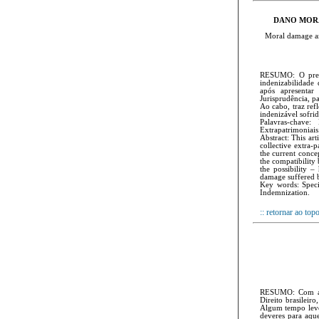
DANO MORA
Moral damage an
RESUMO: O presen
indenizabilidade 
após apresentar
Jurisprudência, p
Ao cabo, traz ref
indenizável sofri
Palavras-chave:
Extrapatrimoniais
Abstract: This art
collective extra-
the current conce
the compatibility
the possibility 
damage suffered b
Key words: Specia
Indemnization.
:: retornar ao top
RESUMO: Com a C
Direito brasileir
Algum tempo levou
deveres para aqu