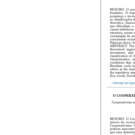
RESUMO: O presen
brasileiro. O res
poupança e inves
as classificações 
descritivo, busco
que dificultam a
causas inibidoras 
estrutura; acesso
constatação da ne
crescimento econô
Palavras-chave: I
ABSTRACT: The pre
theoretical supp
investment, also
classification of
characteristics,
conditions that 
Brazilian work la
others as the mai
the regulatory asp
Key words: Inves
:: retornar ao top
O COOPERAT
Cooperativism as
RESUMO: O Coope
setores da econo
Coope­rativismo 
práticas associa
que uma determina