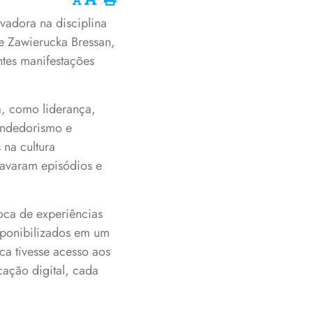
vadora na disciplina
le Zawierucka Bressan,
tes manifestações
a, como liderança,
endedorismo e
 na cultura
ravaram episódios e
oca de experiências
isponibilizados em um
a tivesse acesso aos
cação digital, cada