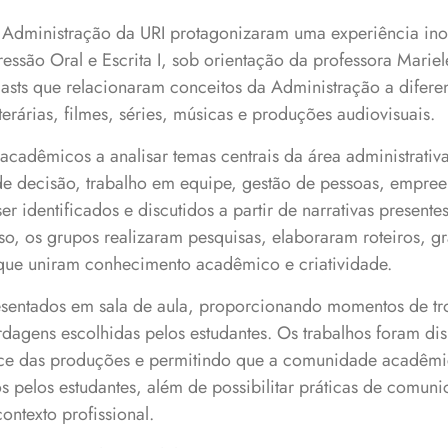
 Administração da URI protagonizaram uma experiência ino
ssão Oral e Escrita I, sob orientação da professora Marie
sts que relacionaram conceitos da Administração a diferen
terárias, filmes, séries, músicas e produções audiovisuais.
acadêmicos a analisar temas centrais da área administrativ
e decisão, trabalho em equipe, gestão de pessoas, empre
r identificados e discutidos a partir de narrativas presentes
so, os grupos realizaram pesquisas, elaboraram roteiros, g
que uniram conhecimento acadêmico e criatividade.
sentados em sala de aula, proporcionando momentos de tr
rdagens escolhidas pelos estudantes. Os trabalhos foram d
nce das produções e permitindo que a comunidade acadêmic
 pelos estudantes, além de possibilitar práticas de comuni
ontexto profissional.