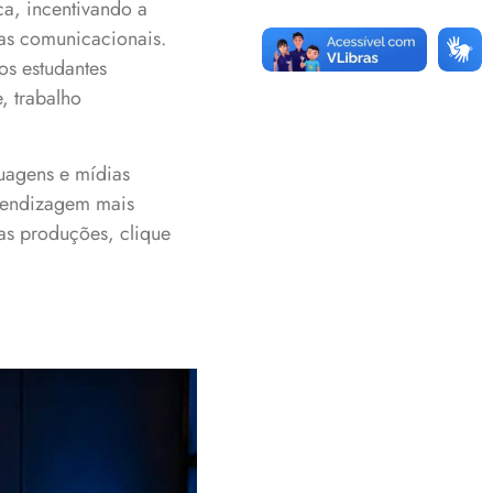
ca, incentivando a
as comunicacionais.
os estudantes
, trabalho
uagens e mídias
rendizagem mais
 as produções, clique