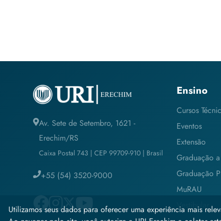
Ensino
Cursos Técni
Av. Sete de Setembro, 1621 -
Eventos
Erechim/RS
Extensão
Caixa Postal 743 | CEP 99709-910 | Brasil
Graduação a 
Graduação Pr
+55 (54) 3520-9000
MuRAU
Vestibular
Utilizamos seus dados para oferecer uma experiência mais relev