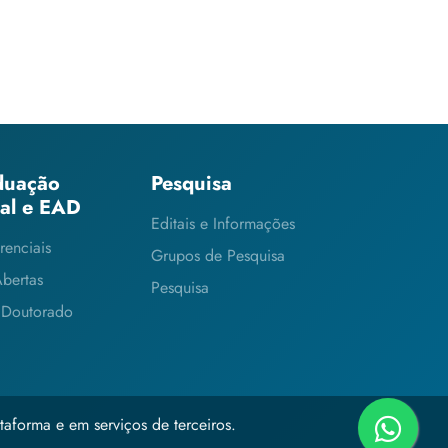
duação
Pesquisa
ial e EAD
Editais e Informações
renciais
Grupos de Pesquisa
Abertas
Pesquisa
 Doutorado
taforma e em serviços de terceiros.