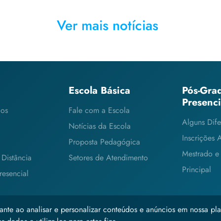
Ver mais notícias
Escola Básica
Pós-Gra
Presenc
cos
Fale com a Escola
Alguns Dife
Notícias da Escola
Inscrições 
Proposta Pedagógica
Mestrado e
Distância
Setores de Atendimento
Principal
esencial
ante ao analisar e personalizar conteúdos e anúncios em nossa pla