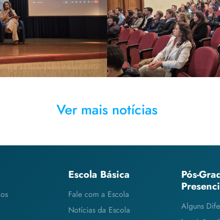
na prevenção de
público interessad
s climáticos
ambient
Ver mais notícias
Escola Básica
Pós-Gra
Presenc
cos
Fale com a Escola
Alguns Dife
Notícias da Escola