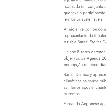
a justiça climática, n
realizada em conjunto 
que teve a participação
territórios sustentáveis.
A iniciativa contou com
representante da Emate
Azul; e Baresi Freitas 
Lisiane Bizarro defend
objetivos da Agenda 2
percepção de risco dia
Baresi Delabary aprese
climáticas na saúde pú
sanitários após enchent
extremos.
Fernanda Angonese apre