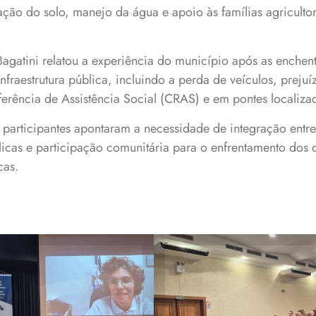
ção do solo, manejo da água e apoio às famílias agricultor
 Bagatini relatou a experiência do município após as enche
fraestrutura pública, incluindo a perda de veículos, preju
erência de Assistência Social (CRAS) e em pontes localizad
 participantes apontaram a necessidade de integração entr
úblicas e participação comunitária para o enfrentamento dos 
cas.
 defenderam ações
Auditório da URI r