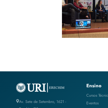
coletivas 
acidente
Ensino
Cursos Técni
Av. Sete de Setembro, 1621 -
Eventos