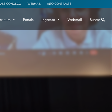
FALE CONOSCO
WEBMAIL
ALTO CONTRASTE
strutura
Portais
Ingresso
Webmail
Buscar