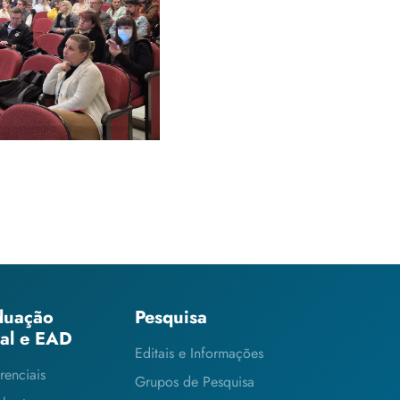
o na temática
al
duação
Pesquisa
ial e EAD
Editais e Informações
renciais
Grupos de Pesquisa