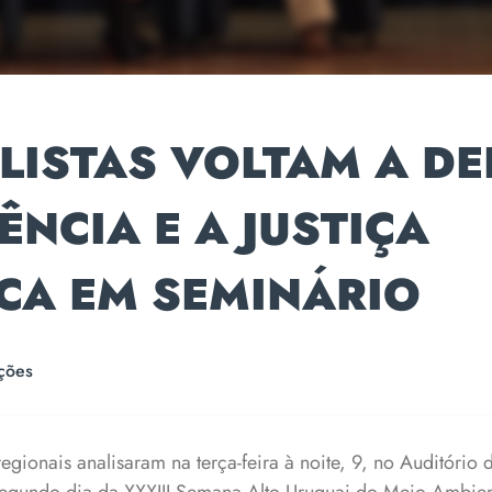
LISTAS VOLTAM A D
IÊNCIA E A JUSTIÇA
CA EM SEMINÁRIO
ções
egionais analisaram na terça-feira à noite, 9, no Auditório d