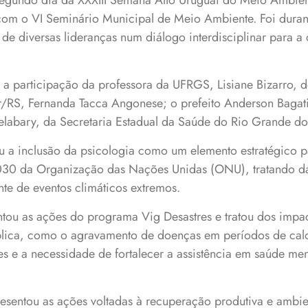
o segundo dia da XXXIII Semana Alto Uruguai do Meio Ambi
com o VI Seminário Municipal de Meio Ambiente. Foi dura
 de diversas lideranças num diálogo interdisciplinar para a
 a participação da professora da UFRGS, Lisiane Bizarro, d
r/RS, Fernanda Tacca Angonese; o prefeito Anderson Bagati
Delabary, da Secretaria Estadual da Saúde do Rio Grande do
eu a inclusão da psicologia como um elemento estratégico p
030 da Organização das Nações Unidas (ONU), tratando d
nte de eventos climáticos extremos.
ntou as ações do programa Vig Desastres e tratou dos imp
blica, como o agravamento de doenças em períodos de calor
es e a necessidade de fortalecer a assistência em saúde men
sentou as ações voltadas à recuperação produtiva e ambie