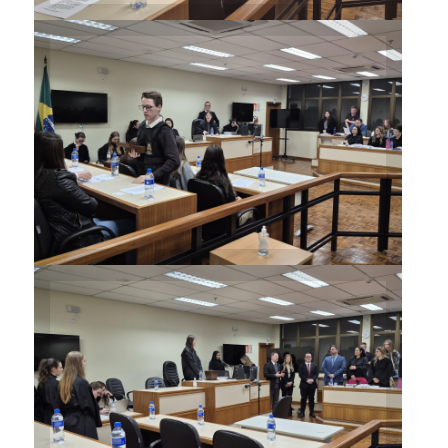
Alunos tiveram desempenho
exemplar no Júri Simulado
Iniciativa contou com a
participação do Juiz Marcos
Agostini; do Defensor Público
Leonardo Marcelo da Silva
Darde e do Promotor de
Justiça Fabrício Gustavo
Allegretti